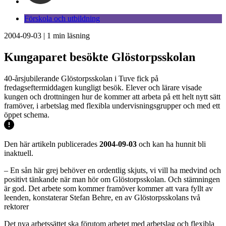
Förskola och utbildning
2004-09-03
|
1
min läsning
Kungaparet besökte Glöstorpsskolan
40-årsjubilerande Glöstorpsskolan i Tuve fick på
fredagseftermiddagen kungligt besök. Elever och lärare visade
kungen och drottningen hur de kommer att arbeta på ett helt nytt sätt
framöver, i arbetslag med flexibla undervisningsgrupper och med ett
öppet schema.
Den här artikeln publicerades
2004-09-03
och kan ha hunnit bli
inaktuell.
– En sån här grej behöver en ordentlig skjuts, vi vill ha medvind och
positivt tänkande när man hör om Glöstorpsskolan. Och stämningen
är god. Det arbete som kommer framöver kommer att vara fyllt av
leenden, konstaterar Stefan Behre, en av Glöstorpsskolans två
rektorer
Det nya arbetssättet ska förutom arbetet med arbetslag och flexibla