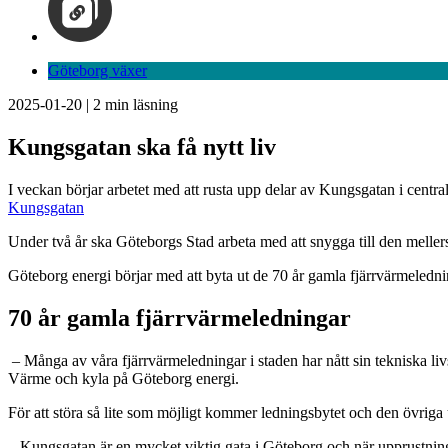
Göteborg växer
2025-01-20
|
2
min läsning
Kungsgatan ska få nytt liv
I veckan börjar arbetet med att rusta upp delar av Kungsgatan i centra
Kungsgatan
Under två år ska Göteborgs Stad arbeta med att snygga till den meller
Göteborg energi börjar med att byta ut de 70 år gamla fjärrvärmeledn
70 år gamla fjärrvärmeledningar
– Många av våra fjärrvärmeledningar i staden har nått sin tekniska liv
Värme och kyla på Göteborg energi.
För att störa så lite som möjligt kommer ledningsbytet och den övriga u
– Kungsgatan är en mycket viktig gata i Göteborg och när upprustning