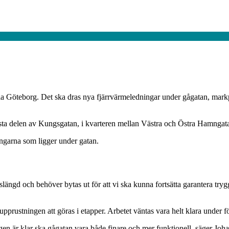
la Göteborg. Det ska dras nya fjärrvärmeledningar under gågatan, markpla
sta delen av Kungsgatan, i kvarteren mellan Västra och Östra Hamngatan.
ingarna som ligger under gatan.
slängd och behöver bytas ut för att vi ska kunna fortsätta garantera try
pprustningen att göras i etapper. Arbetet väntas vara helt klara under f
en är klar ska gågatan vara både finare och mer funktionell, säger Joh