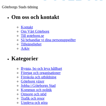
Göteborgs Stads tidning
Om oss och kontakt
Kontakt
Om Vårt Göteborg
Till goteborg.se
Så behandlar vi dina personuppgifter
Tillgänglighet
Arkiv
Kategorier
Bygga, bo och leva hållbart
Företag och organisationer
Förskola och utbildning
Göteborg växer
Jobba i Göteborgs Stad
Kommun och politik
Omsorg och stöd
Trafik och resor
Uppleva och göra