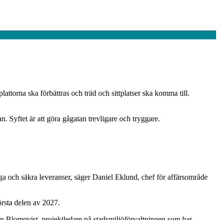
ttorna ska förbättras och träd och sittplatser ska komma till.
 Syftet är att göra gågatan trevligare och tryggare.
gga och säkra leveranser, säger Daniel Eklund, chef för affärsområde
örsta delen av 2027.
an Blomqvist, projektledare på stadsmiljöförvaltningen som har