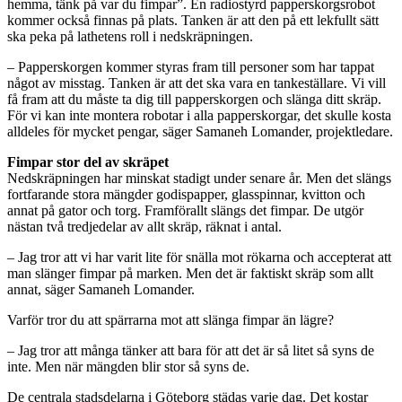
hemma, tänk på var du fimpar”. En radiostyrd papperskorgsrobot
kommer också finnas på plats. Tanken är att den på ett lekfullt sätt
ska peka på lathetens roll i nedskräpningen.
– Papperskorgen kommer styras fram till personer som har tappat
något av misstag. Tanken är att det ska vara en tankeställare. Vi vill
få fram att du måste ta dig till papperskorgen och slänga ditt skräp.
För vi kan inte montera robotar i alla papperskorgar, det skulle kosta
alldeles för mycket pengar, säger Samaneh Lomander, projektledare.
Fimpar stor del av skräpet
Nedskräpningen har minskat stadigt under senare år. Men det slängs
fortfarande stora mängder godispapper, glasspinnar, kvitton och
annat på gator och torg. Framförallt slängs det fimpar. De utgör
nästan två tredjedelar av allt skräp, räknat i antal.
– Jag tror att vi har varit lite för snälla mot rökarna och accepterat att
man slänger fimpar på marken. Men det är faktiskt skräp som allt
annat, säger Samaneh Lomander.
Varför tror du att spärrarna mot att slänga fimpar än lägre?
– Jag tror att många tänker att bara för att det är så litet så syns de
inte. Men när mängden blir stor så syns de.
De centrala stadsdelarna i Göteborg städas varje dag. Det kostar