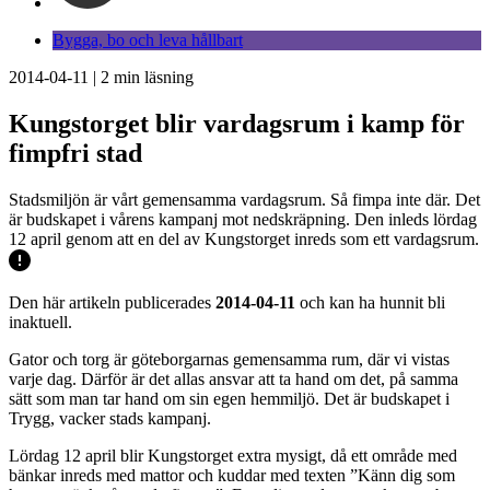
Bygga, bo och leva hållbart
2014-04-11
|
2
min läsning
Kungstorget blir vardagsrum i kamp för
fimpfri stad
Stadsmiljön är vårt gemensamma vardagsrum. Så fimpa inte där. Det
är budskapet i vårens kampanj mot nedskräpning. Den inleds lördag
12 april genom att en del av Kungstorget inreds som ett vardagsrum.
Den här artikeln publicerades
2014-04-11
och kan ha hunnit bli
inaktuell.
Gator och torg är göteborgarnas gemensamma rum, där vi vistas
varje dag. Därför är det allas ansvar att ta hand om det, på samma
sätt som man tar hand om sin egen hemmiljö. Det är budskapet i
Trygg, vacker stads kampanj.
Lördag 12 april blir Kungstorget extra mysigt, då ett område med
bänkar inreds med mattor och kuddar med texten ”Känn dig som