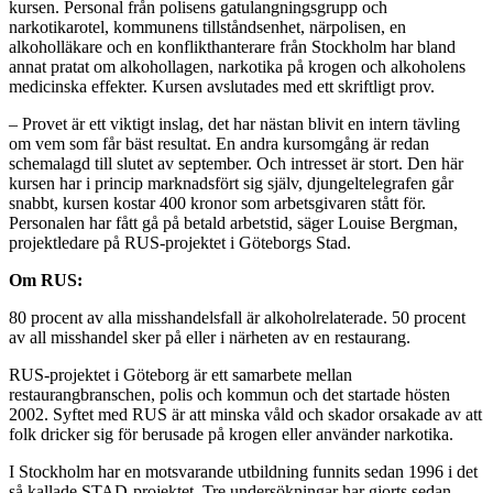
kursen. Personal från polisens gatulangningsgrupp och
narkotikarotel, kommunens tillståndsenhet, närpolisen, en
alkoholläkare och en konflikthanterare från Stockholm har bland
annat pratat om alkohollagen, narkotika på krogen och alkoholens
medicinska effekter. Kursen avslutades med ett skriftligt prov.
– Provet är ett viktigt inslag, det har nästan blivit en intern tävling
om vem som får bäst resultat. En andra kursomgång är redan
schemalagd till slutet av september. Och intresset är stort. Den här
kursen har i princip marknadsfört sig själv, djungeltelegrafen går
snabbt, kursen kostar 400 kronor som arbetsgivaren stått för.
Personalen har fått gå på betald arbetstid, säger Louise Bergman,
projektledare på RUS-projektet i Göteborgs Stad.
Om RUS:
80 procent av alla misshandelsfall är alkoholrelaterade. 50 procent
av all misshandel sker på eller i närheten av en restaurang.
RUS-projektet i Göteborg är ett samarbete mellan
restaurangbranschen, polis och kommun och det startade hösten
2002. Syftet med RUS är att minska våld och skador orsakade av att
folk dricker sig för berusade på krogen eller använder narkotika.
I Stockholm har en motsvarande utbildning funnits sedan 1996 i det
så kallade STAD-projektet. Tre undersökningar har gjorts sedan