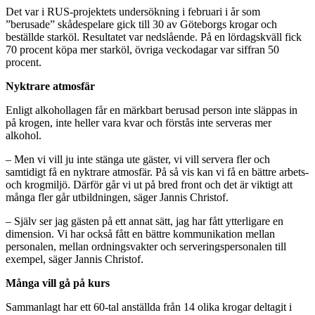
Det var i RUS-projektets undersökning i februari i år som
”berusade” skådespelare gick till 30 av Göteborgs krogar och
beställde starköl. Resultatet var nedslående. På en lördagskväll fick
70 procent köpa mer starköl, övriga veckodagar var siffran 50
procent.
Nyktrare atmosfär
Enligt alkohollagen får en märkbart berusad person inte släppas in
på krogen, inte heller vara kvar och förstås inte serveras mer
alkohol.
– Men vi vill ju inte stänga ute gäster, vi vill servera fler och
samtidigt få en nyktrare atmosfär. På så vis kan vi få en bättre arbets-
och krogmiljö. Därför går vi ut på bred front och det är viktigt att
många fler går utbildningen, säger Jannis Christof.
– Själv ser jag gästen på ett annat sätt, jag har fått ytterligare en
dimension. Vi har också fått en bättre kommunikation mellan
personalen, mellan ordningsvakter och serveringspersonalen till
exempel, säger Jannis Christof.
Många vill gå på kurs
Sammanlagt har ett 60-tal anställda från 14 olika krogar deltagit i