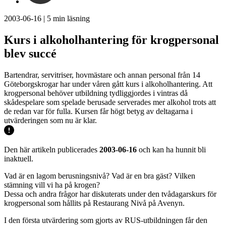
2003-06-16
|
5
min läsning
Kurs i alkoholhantering för krogpersonal
blev succé
Bartendrar, servitriser, hovmästare och annan personal från 14
Göteborgskrogar har under våren gått kurs i alkoholhantering. Att
krogpersonal behöver utbildning tydliggjordes i vintras då
skådespelare som spelade berusade serverades mer alkohol trots att
de redan var för fulla. Kursen får högt betyg av deltagarna i
utvärderingen som nu är klar.
Den här artikeln publicerades
2003-06-16
och kan ha hunnit bli
inaktuell.
Vad är en lagom berusningsnivå? Vad är en bra gäst? Vilken
stämning vill vi ha på krogen?
Dessa och andra frågor har diskuterats under den tvådagarskurs för
krogpersonal som hållits på Restaurang Nivå på Avenyn.
I den första utvärdering som gjorts av RUS-utbildningen får den