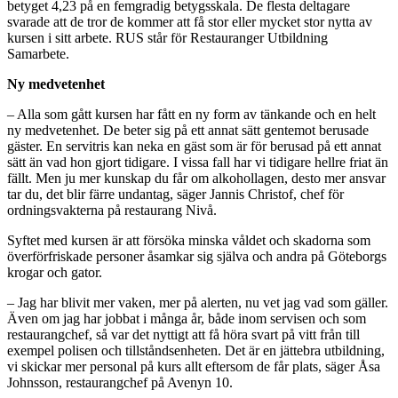
betyget 4,23 på en femgradig betygsskala. De flesta deltagare
svarade att de tror de kommer att få stor eller mycket stor nytta av
kursen i sitt arbete. RUS står för Restauranger Utbildning
Samarbete.
Ny medvetenhet
– Alla som gått kursen har fått en ny form av tänkande och en helt
ny medvetenhet. De beter sig på ett annat sätt gentemot berusade
gäster. En servitris kan neka en gäst som är för berusad på ett annat
sätt än vad hon gjort tidigare. I vissa fall har vi tidigare hellre friat än
fällt. Men ju mer kunskap du får om alkohollagen, desto mer ansvar
tar du, det blir färre undantag, säger Jannis Christof, chef för
ordningsvakterna på restaurang Nivå.
Syftet med kursen är att försöka minska våldet och skadorna som
överförfriskade personer åsamkar sig själva och andra på Göteborgs
krogar och gator.
– Jag har blivit mer vaken, mer på alerten, nu vet jag vad som gäller.
Även om jag har jobbat i många år, både inom servisen och som
restaurangchef, så var det nyttigt att få höra svart på vitt från till
exempel polisen och tillståndsenheten. Det är en jättebra utbildning,
vi skickar mer personal på kurs allt eftersom de får plats, säger Åsa
Johnsson, restaurangchef på Avenyn 10.