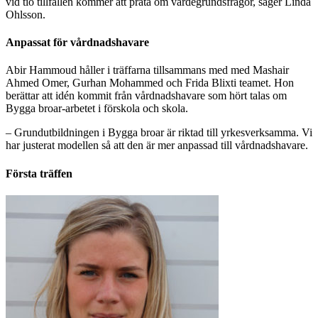
vid tio tillfällen kommer att prata om värdegrundsfrågor, säger Linda
Ohlsson.
Anpassat för vårdnadshavare
Abir Hammoud håller i träffarna tillsammans med med Mashair
Ahmed Omer, Gurhan Mohammed och Frida Blixti teamet. Hon
berättar att idén kommit från vårdnadshavare som hört talas om
Bygga broar-arbetet i förskola och skola.
– Grundutbildningen i Bygga broar är riktad till yrkesverksamma. Vi
har justerat modellen så att den är mer anpassad till vårdnadshavare.
Första träffen