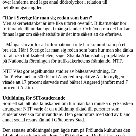
över länderna med lägst antal dödsolyckor i relation till
befolkningsmängden.
”Här i Sverige lär man sig redan som barn”
Men säkerhetstänket är inte lika utbrett överallt. Bilbarnstolar hör
fortfarande till undantaget i många länder. Och även om det brukar
finnas lagar om säkerhetsbälte är det inte säkert att de efterlevs.
– Många slarvar för att informationen inte har kommit fram på ett
bra sätt. Här i Sverige lär man sig redan som barn hur man ska tänka
för att öka trafiksäkerheten, säger Shahla Alamshahi, projektledare
på Nationella föreningen för trafiksäkerhetens främjande, NTF.
NTF Väst gör regelbundna studier av bältesanvändning. En
jämförelse mellan 500 bilar i Angered respektive Askim nyligen
visade att 17 procent slarvade med bältet i Angered jämfört med 7
procent i Askim.
Utbildning för SFI-studerande
Som ett sätt att öka kunskapen om hur man kan minska olycksrisken
arrangerar NTF varje år en utbildning riktad till personer som
studerar svenska för invandrare. Den genomförs med stöd av bland
annat social resursnämnd i Göteborgs Stad.
Den senaste utbildningsdagen ägde rum på Frölunda kulturhus den
14 oktober och lockade drygt 1 000 deltagare. De fick lyssna på