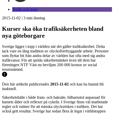
Trafik och resor
2015-11-02
|
3
min läsning
Kurser ska öka trafiksäkerheten bland
nya göteborgare
Sverige ligger i topp i världen när det gäller trafiksäkerhet. Detta
tack vare en lång tradition av olycksförebyggande arbete. Personer
som flyttar hit från andra delar av världen har ofta med sig andra
trafikvanor. För att sprida säkerhetstänket även till dem har
föreningen NTF Väst nu beviljats 200 000 kronor av social
resursnämnd.
Den här artikeln publicerades
2015-11-02
och kan ha hunnit bli
inaktuell.
Säkerhetsbälte i både fram- och baksäte, bilbarnstol anpassad för
barnets ålder och reflexer på cykeln. I Sverige finns väl inarbetade
regler och rutiner för att minska olycksrisken i trafiken. Det har
också gett resultat. Sverige har sedan flera år legat i världstoppen