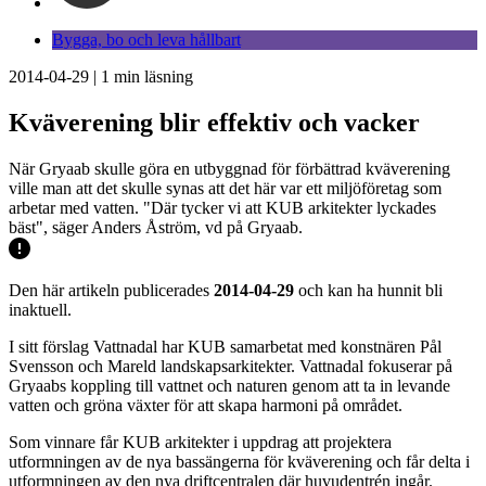
Bygga, bo och leva hållbart
2014-04-29
|
1
min läsning
Kväverening blir effektiv och vacker
När Gryaab skulle göra en utbyggnad för förbättrad kväverening
ville man att det skulle synas att det här var ett miljöföretag som
arbetar med vatten. "Där tycker vi att KUB arkitekter lyckades
bäst", säger Anders Åström, vd på Gryaab.
Den här artikeln publicerades
2014-04-29
och kan ha hunnit bli
inaktuell.
I sitt förslag Vattnadal har KUB samarbetat med konstnären Pål
Svensson och Mareld landskapsarkitekter. Vattnadal fokuserar på
Gryaabs koppling till vattnet och naturen genom att ta in levande
vatten och gröna växter för att skapa harmoni på området.
Som vinnare får KUB arkitekter i uppdrag att projektera
utformningen av de nya bassängerna för kväverening och får delta i
utformningen av den nya driftcentralen där huvudentrén ingår.