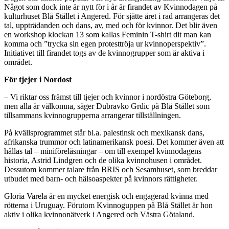
Något som dock inte är nytt för i år är firandet av Kvinnodagen på
kulturhuset Blå Stället i Angered. För sjätte året i rad arrangeras det
tal, uppträdanden och dans, av, med och för kvinnor. Det blir även
en workshop klockan 13 som kallas Feminin T-shirt dit man kan
komma och ”trycka sin egen protesttröja ur kvinnoperspektiv”.
Initiativet till firandet togs av de kvinnogrupper som är aktiva i
området.
För tjejer i Nordost
– Vi riktar oss främst till tjejer och kvinnor i nordöstra Göteborg,
men alla är välkomna, säger Dubravko Grdic på Blå Stället som
tillsammans kvinnogrupperna arrangerar tillställningen.
På kvällsprogrammet står bl.a. palestinsk och mexikansk dans,
afrikanska trummor och latinamerikansk poesi. Det kommer även att
hållas tal – miniföreläsningar – om till exempel kvinnodagens
historia, Astrid Lindgren och de olika kvinnohusen i området.
Dessutom kommer talare från BRIS och Sesamhuset, som breddar
utbudet med barn- och hälsoaspekter på kvinnors rättigheter.
Gloria Varela är en mycket energisk och engagerad kvinna med
rötterna i Uruguay. Förutom Kvinnoguppen på Blå Stället är hon
aktiv i olika kvinnonätverk i Angered och Västra Götaland.