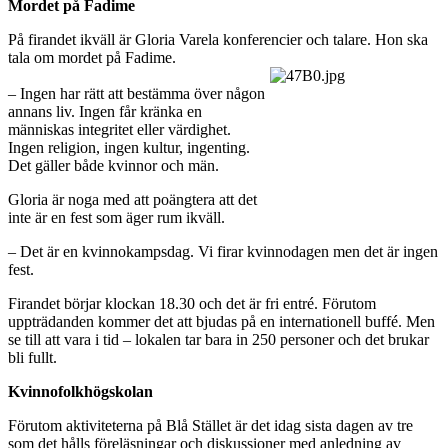
Mordet på Fadime
På firandet ikväll är Gloria Varela konferencier och talare. Hon ska
tala om mordet på Fadime.
– Ingen har rätt att bestämma över någon
annans liv. Ingen får kränka en
människas integritet eller värdighet.
Ingen religion, ingen kultur, ingenting.
Det gäller både kvinnor och män.
Gloria är noga med att poängtera att det
inte är en fest som äger rum ikväll.
– Det är en kvinnokampsdag. Vi firar kvinnodagen men det är ingen
fest.
Firandet börjar klockan 18.30 och det är fri entré. Förutom
uppträdanden kommer det att bjudas på en internationell buffé. Men
se till att vara i tid – lokalen tar bara in 250 personer och det brukar
bli fullt.
Kvinnofolkhögskolan
Förutom aktiviteterna på Blå Stället är det idag sista dagen av tre
som det hålls föreläsningar och diskussioner med anledning av