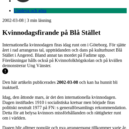
Uppleva och göra
2002-03-08
|
3
min läsning
Kvinnodagsfirande på Blå Stället
Internationella kvinnodagen firas idag runt om i Göteborg. För sjätte
året i rad arrangeras tal, uppträdanden och dans på kulturhuset Blå
Stället i Angered. Bland annat tas mordet på Fadime upp.
Föreläsningar hålls också på Kvinnofolkhögskolan och på kvällen
demonstrerar Ung Vänster.
Den här artikeln publicerades
2002-03-08
och kan ha hunnit bli
inaktuell.
Idag, den åttonde mars, är det den internationella kvinnodagen.
Dagen instiftades 1910 i socialistiska kretsar men började firas
politiskt neutralt 1977 på FN: s generalförsamlings rekommendation.
Detta för att belysa kvinnors missförhållanden och rättigheter runt
om i världen.
Dagen blir alltmer populär och nya arrangemang tillkommer varje år.