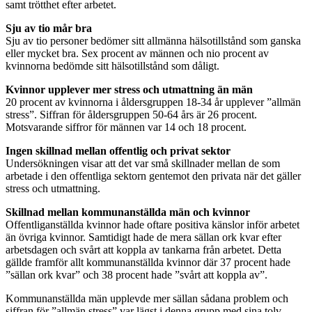
samt trötthet efter arbetet.
Sju av tio mår bra
Sju av tio personer bedömer sitt allmänna hälsotillstånd som ganska
eller mycket bra. Sex procent av männen och nio procent av
kvinnorna bedömde sitt hälsotillstånd som dåligt.
Kvinnor upplever mer stress och utmattning än män
20 procent av kvinnorna i åldersgruppen 18-34 år upplever ”allmän
stress”. Siffran för åldersgruppen 50-64 års är 26 procent.
Motsvarande siffror för männen var 14 och 18 procent.
Ingen skillnad mellan offentlig och privat sektor
Undersökningen visar att det var små skillnader mellan de som
arbetade i den offentliga sektorn gentemot den privata när det gäller
stress och utmattning.
Skillnad mellan kommunanställda män och kvinnor
Offentliganställda kvinnor hade oftare positiva känslor inför arbetet
än övriga kvinnor. Samtidigt hade de mera sällan ork kvar efter
arbetsdagen och svårt att koppla av tankarna från arbetet. Detta
gällde framför allt kommunanställda kvinnor där 37 procent hade
”sällan ork kvar” och 38 procent hade ”svårt att koppla av”.
Kommunanställda män upplevde mer sällan sådana problem och
siffran för ”allmän stress” var lägst i denna grupp med sina tolv