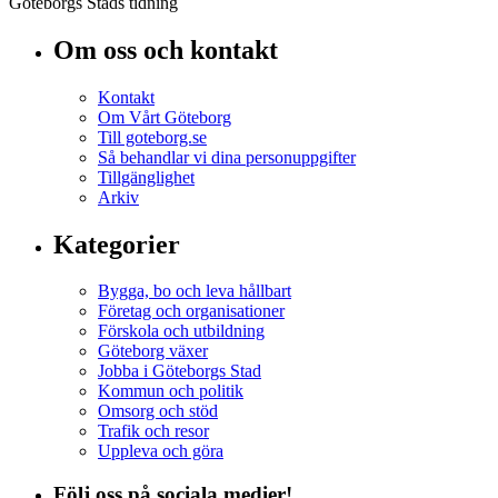
Göteborgs Stads tidning
Om oss och kontakt
Kontakt
Om Vårt Göteborg
Till goteborg.se
Så behandlar vi dina personuppgifter
Tillgänglighet
Arkiv
Kategorier
Bygga, bo och leva hållbart
Företag och organisationer
Förskola och utbildning
Göteborg växer
Jobba i Göteborgs Stad
Kommun och politik
Omsorg och stöd
Trafik och resor
Uppleva och göra
Följ oss på sociala medier!