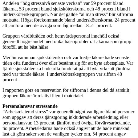
Andelen ”hög stressnivå senaste veckan” var 59 procent bland
läkarna, 53 procent bland sjuksköterskorna och 48 procent bland i
undersköterskegruppen. När det gällde ”allmän stress” blir siffrorna
motsatta. Högst förekommande bland undersköterskorna, 24 procent
att jämföra med de övriga som låg mellan 18-21 procent.
Gruppen vårdbiträden och hemvårdspersonal innehöll också
generellt högre andel med olika hälsoproblem. Läkarna som grupp
föreföll att ha bäst hälsa.
Mer än varannan sjuksköterska och var tredje läkare hade senaste
tiden ofta funderat över eller bestämt sig för att byta arbetsplats. Var
fjärde sjuksköterska hade ofta funderat på att byta yrke att jämföra
med var tionde läkare. I undersköterskegruppen var siffran 48
procent.
I rapporten görs en reservation för siffrorna i denna del då särskilt
gruppen läkare är relativt liten i materialet.
Personalansvar stressande
”Arbetsrelaterad stress” var generellt något vanligare bland personer
som uppgav att deras tjänstgöring inkluderade arbetsledning eller
personalansvar, 13 procent, jämfört med övriga förvärvsarbetande,
tio procent. Arbetsledarna hade också angivit att de hade minskad
lust att göra saker som de vanligen tycker om, 54 procent angav