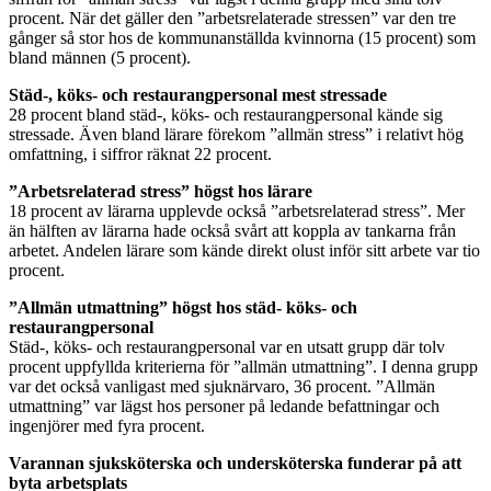
procent. När det gäller den ”arbetsrelaterade stressen” var den tre
gånger så stor hos de kommunanställda kvinnorna (15 procent) som
bland männen (5 procent).
Städ-, köks- och restaurangpersonal mest stressade
28 procent bland städ-, köks- och restaurangpersonal kände sig
stressade. Även bland lärare förekom ”allmän stress” i relativt hög
omfattning, i siffror räknat 22 procent.
”Arbetsrelaterad stress” högst hos lärare
18 procent av lärarna upplevde också ”arbetsrelaterad stress”. Mer
än hälften av lärarna hade också svårt att koppla av tankarna från
arbetet. Andelen lärare som kände direkt olust inför sitt arbete var tio
procent.
”Allmän utmattning” högst hos städ- köks- och
restaurangpersonal
Städ-, köks- och restaurangpersonal var en utsatt grupp där tolv
procent uppfyllda kriterierna för ”allmän utmattning”. I denna grupp
var det också vanligast med sjuknärvaro, 36 procent. ”Allmän
utmattning” var lägst hos personer på ledande befattningar och
ingenjörer med fyra procent.
Varannan sjuksköterska och undersköterska funderar på att
byta arbetsplats