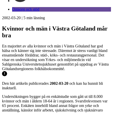
Omsorg och stöd
2002-03-20
|
5
min läsning
Kvinnor och män i Västra Götaland mår
bra
En majoritet av alla kvinnor och män i Västra Götaland har god
hälsa och känner sig inte stressade. Däremot är stress vanligt bland
ensamstående föräldrar, städ-, köks- och restaurangpersonal. Det
visar en undersökning som Yrkes- och miljömedicin vid
Sahlgrenska Universitetssjukhuset genomfört på uppdrag av Västra
Götalandsregionens folkhälsokommitté.
Den här artikeln publicerades
2002-03-20
och kan ha hunnit bli
inaktuell.
Undersökningen bygger på en enkätstudie som gått ut till 8.000
kvinnor och män i åldern 18-64 år i regionen. Svarsfrekvensen var
65 procent. Enkäten innehöll bland annat frågor om yrke och
anställning, känslor inför arbetet, sjukskrivning och sjuknärvaro