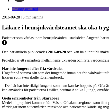
Omsorg och stöd
2016-09-28
|
3
min läsning
Läkare i hemsjukvårdsteamet ska öka try
Patienter som vårdas inom hemsjukvården i stadsdelen Angered har nu 
Den här artikeln publicerades
2016-09-28
och kan ha hunnit bli inaktu
Projektet är ett samarbete mellan hemsjukvården och fyra vårdcentraler 
Har inte fungerat efter fria vårdvalet
Ungefär på samma sätt som det fungerade innan det fria vårdvalet infö
läkaren som även skulle göra hembesök.
– Det här har inte riktigt fungerat som man kanske hoppats på. Ofta är 
kan användas för patienterna i stället, berättar Annika Ljungh, områd
Goda erfarenheter från Skaraborg
Medel till projektet kommer från Västra Götalandsregionen som tittat p
vårddagar inom slutenvården minskade och patienterna kände sig tryg