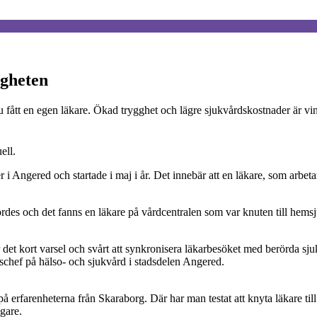
ggheten
fått en egen läkare. Ökad trygghet och lägre sjukvårdskostnader är vi
ell.
i Angered och startade i maj i år. Det innebär att en läkare, som arbetar
rdes och det fanns en läkare på vårdcentralen som var knuten till hemsj
det kort varsel och svårt att synkronisera läkarbesöket med berörda sjuk
eschef på hälso- och sjukvård i stadsdelen Angered.
å erfarenheterna från Skaraborg. Där har man testat att knyta läkare til
gare.