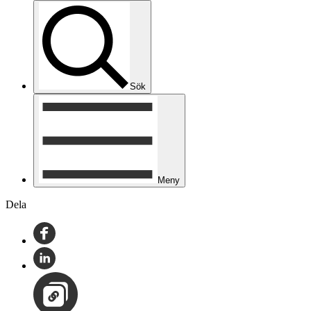
Sök
Meny
Dela