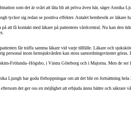
nation som det är svårt att låta bli att pröva även här, säger Annika Lj
h tycker sig redan se positiva effekter. Antalet hembesök av läkare har 
a på att få kontakt med läkare på patientens vårdcentral. Nu kan den tide
t.
 patienten får träffa samma läkare vid varje tillfälle. Läkare och sjuks
rig personal inom hemsjukvården kan stora samordningsvinster göras. De
Askim-Frölunda–Högsbo, i Västra Göteborg och i Majorna. Men de ser lite
ika Ljungh har goda förhoppningar om att det blir en fortsättning hela
eftersom det ger oss en möjlighet att erbjuda ännu bättre och säkrare 