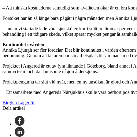
– Att minska kostnaderna samtidigt som kvaliteten ökar är en bra kombi
Försöket har än så länge bara pågått i några månader, men Annika Ljung
– Innan vi startade lade våra sjuksköterskor i snitt tre timmar per veck
behandling i ett tidigare skede, vilket sparar mycket pengar åt samhälle
Kontinuitet i vården
Annika Ljungh ser fler fördelar. Det blir kontinuitet i vården eftersom
bedömning. Genom att läkaren har sin arbetsplats tillsammans med öv
Projektet i Angered är ett av fyra liknande i Göteborg, bland annat i 
samma team och där finns inte någon åldersgräns.
Projektpengarna tar slut vid nyår, men en ny ansökan är gjord och Ann
– Ett samarbete med Angereds Närsjukhus skulle vara oerhört positivt 
Birgitta Lagerlöf
Dela artikel