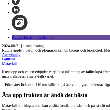
Bygga, bo och leva hållbart
2024-08-21
|
1
min läsning
Ruttna äpplen, päron och plommon kan bli biogas och biogödsel. Men de
Återvinning
Fallfrukt
Matavfall
Kretslopp och vatten erbjuder varje höst inlämning av fallfruktpå eft
matavfallspåsar i matavfallskärlet.
– Förra året fick vi in 110 ton fallfrukt på återvinningscentralerna, s
Äta upp frukten är ändå det bästa
Matavfall blir biogas som kan ersätta fossila bränslen och på så sätt 
kadmium.