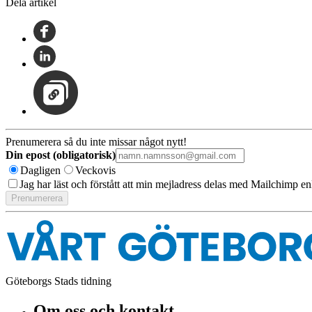
Dela artikel
Prenumerera så du inte missar något nytt!
Din epost (obligatorisk)
Dagligen
Veckovis
Jag har läst och förstått att min mejladress delas med Mailchimp en
Göteborgs Stads tidning
Om oss och kontakt