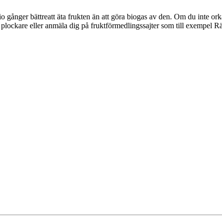
io gånger bättreatt äta frukten än att göra biogas av den. Om du inte orka
e plockare eller anmäla dig på fruktförmedlingssajter som till exempel R