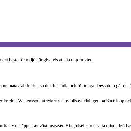
t bästa för miljön är givetvis att äta upp frukten.
ersom matavfallskärlen snabbt blir fulla och för tunga. Dessutom går de
äger Fredrik Wilkensson, utredare vid avfallsavdelningen på Kretslopp oc
minska av utsläppen av växthusgaser. Biogödsel kan ersätta mineralgödsel