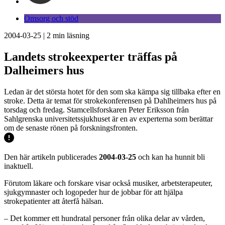
Omsorg och stöd
2004-03-25
|
2
min läsning
Landets strokeexperter träffas på
Dalheimers hus
Ledan är det största hotet för den som ska kämpa sig tillbaka efter en
stroke. Detta är temat för strokekonferensen på Dahlheimers hus på
torsdag och fredag. Stamcellsforskaren Peter Eriksson från
Sahlgrenska universitetssjukhuset är en av experterna som berättar
om de senaste rönen på forskningsfronten.
Den här artikeln publicerades
2004-03-25
och kan ha hunnit bli
inaktuell.
Förutom läkare och forskare visar också musiker, arbetsterapeuter,
sjukgymnaster och logopeder hur de jobbar för att hjälpa
strokepatienter att återfå hälsan.
– Det kommer ett hundratal personer från olika delar av vården,