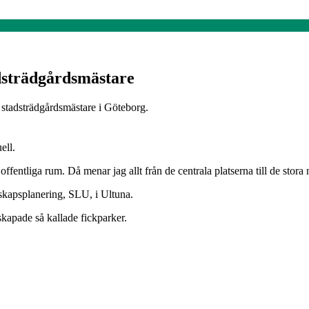
adsträdgårdsmästare
m stadsträdgårdsmästare i Göteborg.
ell.
offentliga rum. Då menar jag allt från de centrala platserna till de sto
dskapsplanering, SLU, i Ultuna.
kapade så kallade fickparker.