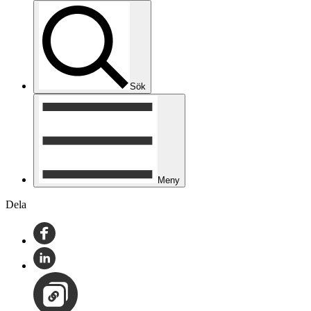
Sök
Meny
Dela