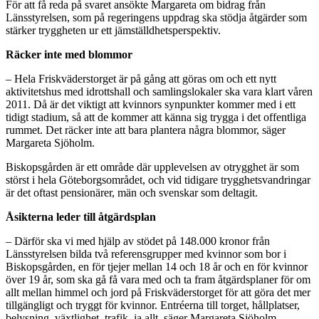
För att få reda på svaret ansökte Margareta om bidrag från
Länsstyrelsen, som på regeringens uppdrag ska stödja åtgärder som
stärker tryggheten ur ett jämställdhetsperspektiv.
Räcker inte med blommor
– Hela Friskväderstorget är på gång att göras om och ett nytt
aktivitetshus med idrottshall och samlingslokaler ska vara klart våren
2011. Då är det viktigt att kvinnors synpunkter kommer med i ett
tidigt stadium, så att de kommer att känna sig trygga i det offentliga
rummet. Det räcker inte att bara plantera några blommor, säger
Margareta Sjöholm.
Biskopsgården är ett område där upplevelsen av otrygghet är som
störst i hela Göteborgsområdet, och vid tidigare trygghetsvandringar
är det oftast pensionärer, män och svenskar som deltagit.
Åsikterna leder till åtgärdsplan
– Därför ska vi med hjälp av stödet på 148.000 kronor från
Länsstyrelsen bilda två referensgrupper med kvinnor som bor i
Biskopsgården, en för tjejer mellan 14 och 18 år och en för kvinnor
över 19 år, som ska gå få vara med och ta fram åtgärdsplaner för om
allt mellan himmel och jord på Friskväderstorget för att göra det mer
tillgängligt och tryggt för kvinnor. Entréerna till torget, hållplatser,
belysning, växtlighet, trafik, ja allt, säger Margareta Sjöholm.