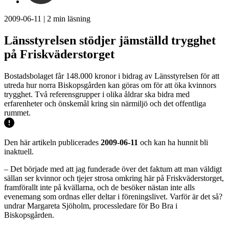
2009-06-11
|
2
min läsning
Länsstyrelsen stödjer jämställd trygghet
på Friskväderstorget
Bostadsbolaget får 148.000 kronor i bidrag av Länsstyrelsen för att
utreda hur norra Biskopsgården kan göras om för att öka kvinnors
trygghet. Två referensgrupper i olika åldrar ska bidra med
erfarenheter och önskemål kring sin närmiljö och det offentliga
rummet.
Den här artikeln publicerades
2009-06-11
och kan ha hunnit bli
inaktuell.
– Det började med att jag funderade över det faktum att man väldigt
sällan ser kvinnor och tjejer strosa omkring här på Friskväderstorget,
framförallt inte på kvällarna, och de besöker nästan inte alls
evenemang som ordnas eller deltar i föreningslivet. Varför är det så?
undrar Margareta Sjöholm, processledare för Bo Bra i
Biskopsgården.