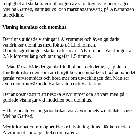
möjlighet att ställa frågor till någon av våra trevliga guider, säger
Melina Garhed, näringslivs- och marknadsansvarig på Älvstranden
utveckling.
Visning inomhus och utomhus
Det finns guidade visningar i Älvrummet och även guidade
vandringar utomhus med fokus på Lindholmen.
Utomhusguidningen startar och slutar i Älvrummet. Vandringen är
2,5 kilometer lång och tar ungefär 1,5 timme.
− Man får se både det gamla Lindholmen och det nya, uppleva
Lindholmshamnen som är ett nytt bostadsområde och gå genom det
gamla varvsområdet och höra mer om utvecklingen där. Man ser
även den framväxande Karlastaden och Karlatornet.
Det är kostnadsfritt att besöka Älvrummet och att vara med på
guidade visningar vid modellen och utomhus.
− De guidade visningarna bokas via Älvrummets webbplats, säger
Melina Garhed.
Mer information om öppettider och bokning finns i länken nedan.
Älvrummet har öppet hela sommaren.