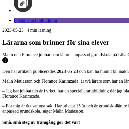
Förskola och utbildning
2023-05-23
|
4
min läsning
Lärarna som brinner för sina elever
Malin och Florance jobbar som lärare i anpassad grundskola på Lilla Gå
Den här artikeln publicerades
2023-05-23
och kan ha hunnit bli inaktu
Malin Matiasson och Florance Karimzada, är två lärare som har en lån
– Jag har jobbat nio år i yrket, har en speciallärarutbildning där jag b
Florance Karimzada.
– För mig är det samma sak. Har arbetat 15 år och är grundskollärare i 
anpassad grundskola, säger Malin Matiasson.
Små, små steg av framgång gör det värt