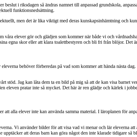
fter beslut i riksdagen så ändras namnet till anpassad grundskola, anp
lektuell funktionsnedsättning.
llektuellt, men det är lika viktigt med deras kunskapsinhämtning och ku
som våra elever gör och glädjen som kommer när både vi och vårdnadshava
ina egna skor eller att klara toalettbestyren och bli fri från blöjor. Det är
a av eleverna behöver förberedas på vad som kommer att hända nästa dag.
stöd. Jag kan låta dem ta en bild på mig så att de kan visa barnet vem
en eleven pratar inte så mycket. Det här är ren glädje och kärlek i jobbe
er att alla elever inte kan använda samma material. I läroplanen för anp
rna. Vi använder bilder för att visa vad vi menar och lär eleverna att 
e upptäcker att deras barn kan göra något den inte klarade tidigare så bl