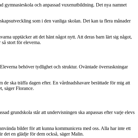
assad gymnasieskola och anpassad vuxenutbildning. Det nya namnet
nskapsutveckling som i den vanliga skolan. Det kan ta flera månader
rna upptäcker att det hänt något nytt. Att deras barn lärt sig något,
 så stort för eleverna.
 Eleverna behöver tydlighet och struktur. Oväntade överraskningar
 de ska träffa dagen efter. En vårdnadshavare berättade för mig att
t, säger Florance.
assad grundskola står att undervisningen ska anpassas efter varje elevs
använda bilder för att kunna kommunicera med oss. Alla har inte ett
ir det en glädje för dem också, säger Malin.