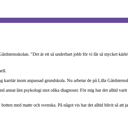
rdstensskolan. "Det är ett så underbart jobb för vi får så mycket kärlek
ell.
g karriär inom anpassad grundskola. Nu arbetar de på Lilla Gårdstenss
land annat läst psykologi mot olika diagnoser. För mig har det alltid varit
botten med matte och svenska. På något vis har det alltid blivit så att j