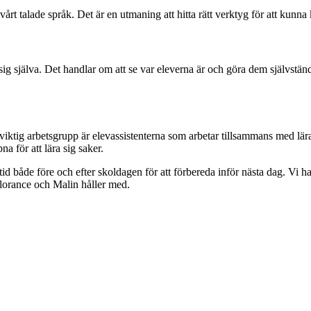
 vårt talade språk. Det är en utmaning att hitta rätt verktyg för att kun
g själva. Det handlar om att se var eleverna är och göra dem självständiga
iktig arbetsgrupp är elevassistenterna som arbetar tillsammans med lära
na för att lära sig saker.
d både före och efter skoldagen för att förbereda inför nästa dag. Vi ha
 Florance och Malin håller med.