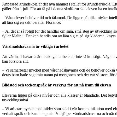
Anpassad grundskola är det nya namnet i stället för grundsärskola. E
gäller från 1 juli. För att få gå i denna skolform ska eleven ha en intel
– Våra elever behöver tid och tålamod. De ligger på olika nivåer inte
att lära sig en sak, berättar Florance.
– Ja, det är så roligt för det handlar om små, små steg av utveckling 
fyller Malin i. Det kan handla om att lära sig ta på sig kläderna, knyta s
Vårdnadshavarna är viktiga i arbetet
Att vårdnadshavarna är delaktiga i arbetet är inte så konstigt. Någr
kan förstöra allt.
– Vi samarbetar mycket med vårdnadshavarna och de behöver också vårt 
deras barn hade sagt mitt namn på morgonen och det var så stort, för d
Bildstöd och teckenspråk är verktyg för att nå fram till eleven
Eleverna ligger på olika nivåer och alla klasser är blandade. Det betyd
utvecklingsnivå.
– Vi arbetar mycket med bilder som stöd i vår kommunikation med eleve
verbalt språk och kan inte prata. Vi hjälper vårdnadshavarna och när d