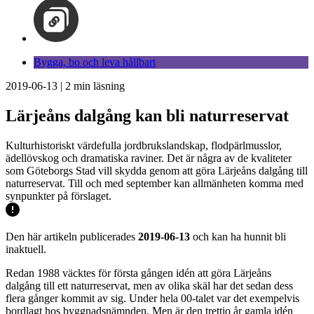
Bygga, bo och leva hållbart
2019-06-13
|
2
min läsning
Lärjeåns dalgång kan bli naturreservat
Kulturhistoriskt värdefulla jordbrukslandskap, flodpärlmusslor,
ädellövskog och dramatiska raviner. Det är några av de kvaliteter
som Göteborgs Stad vill skydda genom att göra Lärjeåns dalgång till
naturreservat. Till och med september kan allmänheten komma med
synpunkter på förslaget.
Den här artikeln publicerades
2019-06-13
och kan ha hunnit bli
inaktuell.
Redan 1988 väcktes för första gången idén att göra Lärjeåns
dalgång till ett naturreservat, men av olika skäl har det sedan dess
flera gånger kommit av sig. Under hela 00-talet var det exempelvis
bordlagt hos byggnadsnämnden. Men är den trettio år gamla idén