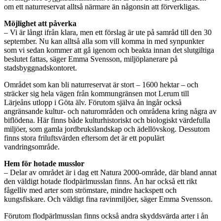
om ett naturreservat alltså närmare än någonsin att förverkligas.
Möjlighet att påverka
– Vi är långt ifrån klara, men ett förslag är ute på samråd till den 30
september. Nu kan alltså alla som vill komma in med synpunkter
som vi sedan kommer att gå igenom och beakta innan det slutgiltiga
beslutet fattas, säger Emma Svensson, miljöplanerare på
stadsbyggnadskontoret.
Området som kan bli naturreservat är stort – 1600 hektar – och
sträcker sig hela vägen från kommungränsen mot Lerum till
Lärjeåns utlopp i Göta älv. Förutom själva ån ingår också
angränsande kultur- och naturområden och områdena kring några av
biflödena. Här finns både kulturhistoriskt och biologiskt värdefulla
miljöer, som gamla jordbrukslandskap och ädellövskog. Dessutom
finns stora friluftsvärden eftersom det är ett populärt
vandringsområde.
Hem för hotade musslor
– Delar av området är i dag ett Natura 2000-område, där bland annat
den väldigt hotade flodpärlmusslan finns. Ån har också ett rikt
fågelliv med arter som strömstare, mindre hackspett och
kungsfiskare. Och väldigt fina ravinmiljöer, säger Emma Svensson.
Förutom flodpärlmusslan finns också andra skyddsvärda arter i ån