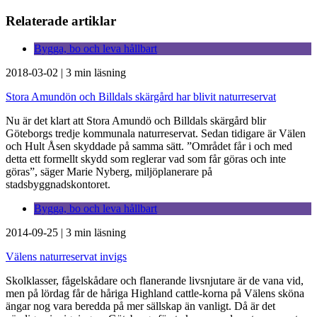
Relaterade artiklar
Bygga, bo och leva hållbart
2018-03-02
|
3 min läsning
Stora Amundön och Billdals skärgård har blivit naturreservat
Nu är det klart att Stora Amundö och Billdals skärgård blir
Göteborgs tredje kommunala naturreservat. Sedan tidigare är Välen
och Hult Åsen skyddade på samma sätt. ”Området får i och med
detta ett formellt skydd som reglerar vad som får göras och inte
göras”, säger Marie Nyberg, miljöplanerare på
stadsbyggnadskontoret.
Bygga, bo och leva hållbart
2014-09-25
|
3 min läsning
Välens naturreservat invigs
Skolklasser, fågelskådare och flanerande livsnjutare är de vana vid,
men på lördag får de håriga Highland cattle-korna på Välens sköna
ängar nog vara beredda på mer sällskap än vanligt. Då är det