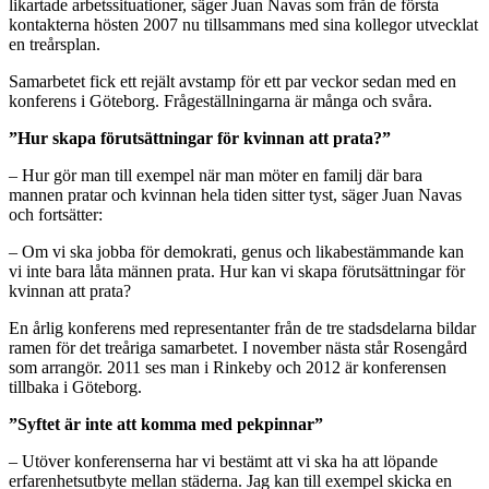
likartade arbetssituationer, säger Juan Navas som från de första
kontakterna hösten 2007 nu tillsammans med sina kollegor utvecklat
en treårsplan.
Samarbetet fick ett rejält avstamp för ett par veckor sedan med en
konferens i Göteborg. Frågeställningarna är många och svåra.
”Hur skapa förutsättningar för kvinnan att prata?”
– Hur gör man till exempel när man möter en familj där bara
mannen pratar och kvinnan hela tiden sitter tyst, säger Juan Navas
och fortsätter:
– Om vi ska jobba för demokrati, genus och likabestämmande kan
vi inte bara låta männen prata. Hur kan vi skapa förutsättningar för
kvinnan att prata?
En årlig konferens med representanter från de tre stadsdelarna bildar
ramen för det treåriga samarbetet. I november nästa står Rosengård
som arrangör. 2011 ses man i Rinkeby och 2012 är konferensen
tillbaka i Göteborg.
”Syftet är inte att komma med pekpinnar”
– Utöver konferenserna har vi bestämt att vi ska ha att löpande
erfarenhetsutbyte mellan städerna. Jag kan till exempel skicka en