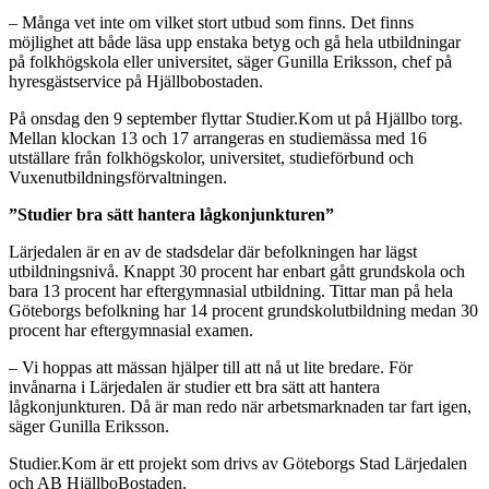
– Många vet inte om vilket stort utbud som finns. Det finns
möjlighet att både läsa upp enstaka betyg och gå hela utbildningar
på folkhögskola eller universitet, säger Gunilla Eriksson, chef på
hyresgästservice på Hjällbobostaden.
På onsdag den 9 september flyttar Studier.Kom ut på Hjällbo torg.
Mellan klockan 13 och 17 arrangeras en studiemässa med 16
utställare från folkhögskolor, universitet, studieförbund och
Vuxenutbildningsförvaltningen.
”Studier bra sätt hantera lågkonjunkturen”
Lärjedalen är en av de stadsdelar där befolkningen har lägst
utbildningsnivå. Knappt 30 procent har enbart gått grundskola och
bara 13 procent har eftergymnasial utbildning. Tittar man på hela
Göteborgs befolkning har 14 procent grundskolutbildning medan 30
procent har eftergymnasial examen.
– Vi hoppas att mässan hjälper till att nå ut lite bredare. För
invånarna i Lärjedalen är studier ett bra sätt att hantera
lågkonjunkturen. Då är man redo när arbetsmarknaden tar fart igen,
säger Gunilla Eriksson.
Studier.Kom är ett projekt som drivs av Göteborgs Stad Lärjedalen
och AB HjällboBostaden.