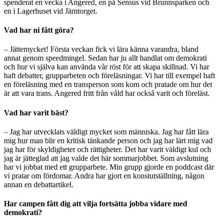
spenderat en vecka i Angered, en på Sensus vid Brunnsparken och
en i Lagerhuset vid Järntorget.
Vad har ni fått göra?
– Jättemycket! Första veckan fick vi lära känna varandra, bland
annat genom speedmingel. Sedan har ju allt handlat om demokrati
och hur vi själva kan använda vår röst för att skapa skillnad. Vi har
haft debatter, grupparbeten och föreläsningar. Vi har till exempel haft
en föreläsning med en transperson som kom och pratade om hur det
är att vara trans. Angered fritt från våld har också varit och föreläst.
Vad har varit bäst?
– Jag har utvecklats väldigt mycket som människa. Jag har fått lära
mig hur man blir en kritisk tänkande person och jag har lärt mig vad
jag har för skyldigheter och rättigheter. Det har varit väldigt kul och
jag är jätteglad att jag valde det här sommarjobbet. Som avslutning
har vi jobbat med ett grupparbete. Min grupp gjorde en poddcast där
vi pratar om fördomar. Andra har gjort en konstutställning, någon
annan en debattartikel.
Har campen fått dig att vilja fortsätta jobba vidare med
demokrati?