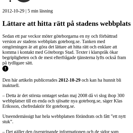
2012-10-29
|
5
min läsning
Lättare att hitta rätt på stadens webbplats
Sedan ett par veckor möter göteborgarna en ny och förbättrad
version av stadens webbplats goteborg.se. Tanken med
omgörningen är att göra det lättare att hitta rätt och enklare att
komma i kontakt med Göteborgs Stad. Texter i klarspråk ökar
begripligheten och de mest efterfrågade tjänsterna lyfts också fram
på tydligare sätt.
Den här artikeln publicerades
2012-10-29
och kan ha hunnit bli
inaktuell.
– Detta är det största omtaget sedan maj 2008 då vi slog ihop 300
webbplatser till en enda och sjösatte nya goteborg.se, säger Klas
Eriksson, chefredaktör för goteborg.se.
Utseendemässigt har hela webbplatsen förändrats och fått ”ett nytt
stuk”.
– Det gäller den övergripande informationen och de sidor som