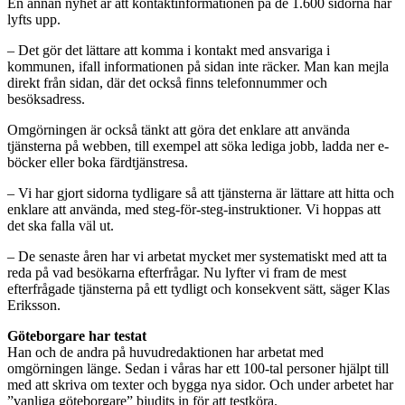
En annan nyhet är att kontaktinformationen på de 1.600 sidorna har
lyfts upp.
– Det gör det lättare att komma i kontakt med ansvariga i
kommunen, ifall informationen på sidan inte räcker. Man kan mejla
direkt från sidan, där det också finns telefonnummer och
besöksadress.
Omgörningen är också tänkt att göra det enklare att använda
tjänsterna på webben, till exempel att söka lediga jobb, ladda ner e-
böcker eller boka färdtjänstresa.
– Vi har gjort sidorna tydligare så att tjänsterna är lättare att hitta och
enklare att använda, med steg-för-steg-instruktioner. Vi hoppas att
det ska falla väl ut.
– De senaste åren har vi arbetat mycket mer systematiskt med att ta
reda på vad besökarna efterfrågar. Nu lyfter vi fram de mest
efterfrågade tjänsterna på ett tydligt och konsekvent sätt, säger Klas
Eriksson.
Göteborgare har testat
Han och de andra på huvudredaktionen har arbetat med
omgörningen länge. Sedan i våras har ett 100-tal personer hjälpt till
med att skriva om texter och bygga nya sidor. Och under arbetet har
”vanliga göteborgare” bjudits in för att testköra.