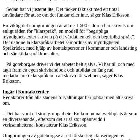
– Sedan har vi justerat lite. Det räcker faktiskt med ett tiotal
användare för att se om det funkar eller inte, säger Klas Eriksson.
En viktig del i omgörningen är att de 1.600 sidorna har skrivits om
enligt råden för ”klarspråk”, en modell för ”begripliga
myndighetstexter skrivna på ett vårdat, enkelt och begripligt språk”.
Det nationella klarspråksarbetet samordnas av myndigheten
Språkrådet, med hjälp av kontaktpersoner i kommuner och landsting
och särskilda språkkonsulter.
– På goteborg.se driver vi det arbetet helt själva. Vi har till och med
tagit fram en egen skrivhandbok och utbildat en lång rad
medarbetare i klarspråk och att skriva för webben, säger Klas
Eriksson.
Ingår i Kontaktcenter
Redaktörer från alla stadens förvaltningar har jobbat med att skriva
om.
– Det har varit ett stort grupparbete. En kommunal webbplats är som
en diversehandel, eftersom det är så stor spännvidd i
verksamheterna, konstaterar Klas Eriksson.
Omgörningen av goteborg.se är ett första steg i lanseringen av