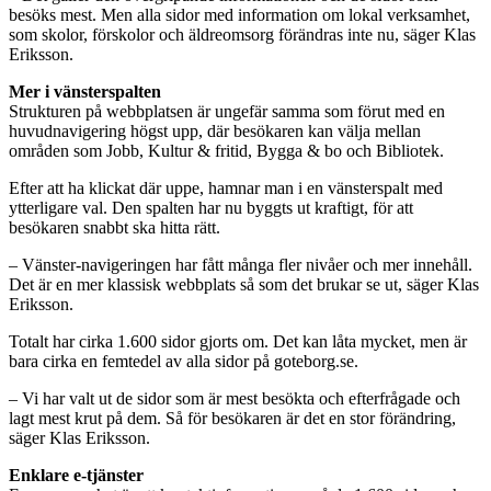
besöks mest. Men alla sidor med information om lokal verksamhet,
som skolor, förskolor och äldreomsorg förändras inte nu, säger Klas
Eriksson.
Mer i vänsterspalten
Strukturen på webbplatsen är ungefär samma som förut med en
huvudnavigering högst upp, där besökaren kan välja mellan
områden som Jobb, Kultur & fritid, Bygga & bo och Bibliotek.
Efter att ha klickat där uppe, hamnar man i en vänsterspalt med
ytterligare val. Den spalten har nu byggts ut kraftigt, för att
besökaren snabbt ska hitta rätt.
– Vänster-navigeringen har fått många fler nivåer och mer innehåll.
Det är en mer klassisk webbplats så som det brukar se ut, säger Klas
Eriksson.
Totalt har cirka 1.600 sidor gjorts om. Det kan låta mycket, men är
bara cirka en femtedel av alla sidor på goteborg.se.
– Vi har valt ut de sidor som är mest besökta och efterfrågade och
lagt mest krut på dem. Så för besökaren är det en stor förändring,
säger Klas Eriksson.
Enklare e-tjänster