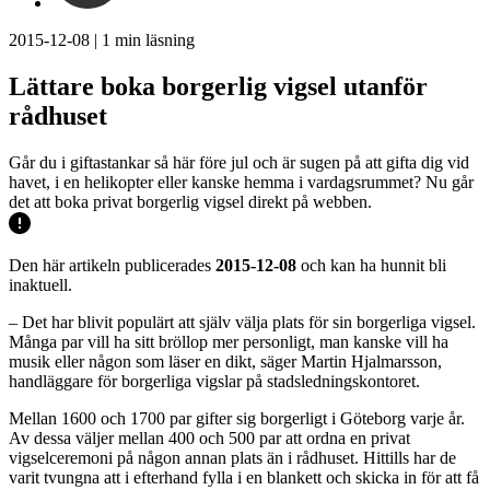
2015-12-08
|
1
min läsning
Lättare boka borgerlig vigsel utanför
rådhuset
Går du i giftastankar så här före jul och är sugen på att gifta dig vid
havet, i en helikopter eller kanske hemma i vardagsrummet? Nu går
det att boka privat borgerlig vigsel direkt på webben.
Den här artikeln publicerades
2015-12-08
och kan ha hunnit bli
inaktuell.
– Det har blivit populärt att själv välja plats för sin borgerliga vigsel.
Många par vill ha sitt bröllop mer personligt, man kanske vill ha
musik eller någon som läser en dikt, säger Martin Hjalmarsson,
handläggare för borgerliga vigslar på stadsledningskontoret.
Mellan 1600 och 1700 par gifter sig borgerligt i Göteborg varje år.
Av dessa väljer mellan 400 och 500 par att ordna en privat
vigselceremoni på någon annan plats än i rådhuset. Hittills har de
varit tvungna att i efterhand fylla i en blankett och skicka in för att få