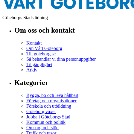
Göteborgs Stads tidning
Om oss och kontakt
Kontakt
Om Vårt Göteborg
Till goteborg.se
Så behandlar vi dina personuppgifter
Tillgänglighet
Arkiv
Kategorier
Bygga, bo och leva hållbart
Företag och organisationer
Förskola och utbildning
Göteborg växer
Jobba i Göteborgs Stad
Kommun och politik
Omsorg och stöd
Trafik och resor