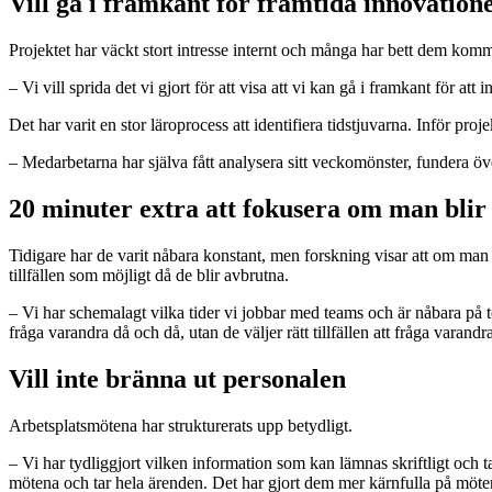
Vill gå i framkant för framtida innovation
Projektet har väckt stort intresse internt och många har bett dem komma
– Vi vill sprida det vi gjort för att visa att vi kan gå i framkant för at
Det har varit en stor läroprocess att identifiera tidstjuvarna. Inför proje
– Medarbetarna har själva fått analysera sitt veckomönster, fundera ö
20 minuter extra att fokusera om man blir
Tidigare har de varit nåbara konstant, men forskning visar att om man bl
tillfällen som möjligt då de blir avbrutna.
– Vi har schemalagt vilka tider vi jobbar med teams och är nåbara på tel
fråga varandra då och då, utan de väljer rätt tillfällen att fråga varandr
Vill inte bränna ut personalen
Arbetsplatsmötena har strukturerats upp betydligt.
– Vi har tydliggjort vilken information som kan lämnas skriftligt och t
mötena och tar hela ärenden. Det har gjort dem mer kärnfulla på möten