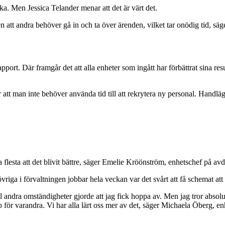
cka. Men Jessica Telander menar att det är värt det.
 att andra behöver gå in och ta över ärenden, vilket tar onödig tid, säg
ort. Där framgår det att alla enheter som ingått har förbättrat sina resu
ör att man inte behöver använda tid till att rekrytera ny personal. Handläg
flesta att det blivit bättre, säger Emelie Kröönström, enhetschef på av
iga i förvaltningen jobbar hela veckan var det svårt att få schemat att
 andra omständigheter gjorde att jag fick hoppa av. Men jag tror absolut
 för varandra. Vi har alla lärt oss mer av det, säger Michaela Öberg, 