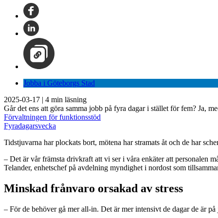
Jobba i Göteborgs Stad
2025-03-17
|
4
min läsning
Går det ens att göra samma jobb på fyra dagar i stället för fem? Ja, me
Förvaltningen för funktionsstöd
Fyradagarsvecka
Tidstjuvarna har plockats bort, mötena har stramats åt och de har sch
– Det är vår främsta drivkraft att vi ser i våra enkäter att personalen
Telander, enhetschef på avdelning myndighet i nordost som tillsamman
Minskad frånvaro orsakad av stress
– För de behöver gå mer all-in. Det är mer intensivt de dagar de är på 