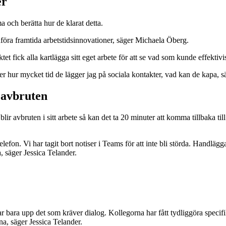
er
 och berätta hur de klarat detta.
t införa framtida arbetstidsinnovationer, säger Michaela Öberg.
ktet fick alla kartlägga sitt eget arbete för att se vad som kunde effektivi
ver hur mycket tid de lägger jag på sociala kontakter, vad kan de kapa,
 avbruten
ir avbruten i sitt arbete så kan det ta 20 minuter att komma tillbaka till 
efon. Vi har tagit bort notiser i Teams för att inte bli störda. Handläggar
a, säger Jessica Telander.
ar bara upp det som kräver dialog. Kollegorna har fått tydliggöra specifi
a, säger Jessica Telander.