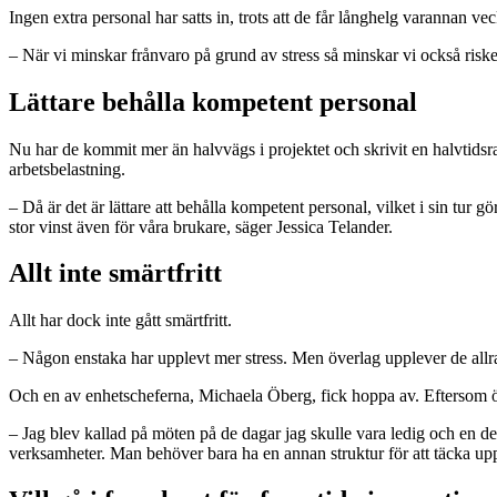
Ingen extra personal har satts in, trots att de får långhelg varannan ve
– När vi minskar frånvaro på grund av stress så minskar vi också risken
Lättare behålla kompetent personal
Nu har de kommit mer än halvvägs i projektet och skrivit en halvtidsrapp
arbetsbelastning.
– Då är det är lättare att behålla kompetent personal, vilket i sin tur g
stor vinst även för våra brukare, säger Jessica Telander.
Allt inte smärtfritt
Allt har dock inte gått smärtfritt.
– Någon enstaka har upplevt mer stress. Men överlag upplever de allra 
Och en av enhetscheferna, Michaela Öberg, fick hoppa av. Eftersom övr
– Jag blev kallad på möten på de dagar jag skulle vara ledig och en del
verksamheter. Man behöver bara ha en annan struktur för att täcka upp