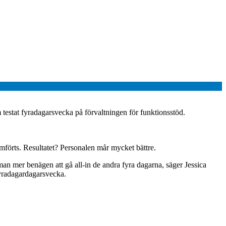
m testat fyradagarsvecka på förvaltningen för funktionsstöd.
omförts. Resultatet? Personalen mår mycket bättre.
 man mer benägen att gå all-in de andra fyra dagarna, säger Jessica
fyradagardagarsvecka.