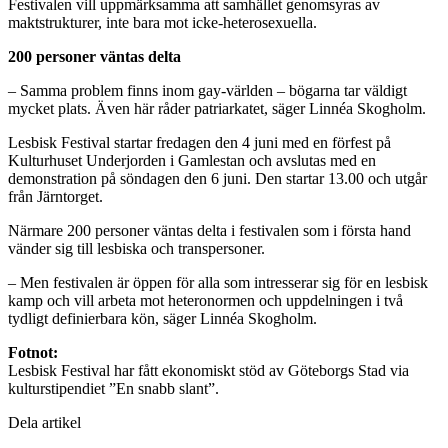
Festivalen vill uppmärksamma att samhället genomsyras av
maktstrukturer, inte bara mot icke-heterosexuella.
200 personer väntas delta
– Samma problem finns inom gay-världen – bögarna tar väldigt
mycket plats. Även här råder patriarkatet, säger Linnéa Skogholm.
Lesbisk Festival startar fredagen den 4 juni med en förfest på
Kulturhuset Underjorden i Gamlestan och avslutas med en
demonstration på söndagen den 6 juni. Den startar 13.00 och utgår
från Järntorget.
Närmare 200 personer väntas delta i festivalen som i första hand
vänder sig till lesbiska och transpersoner.
– Men festivalen är öppen för alla som intresserar sig för en lesbisk
kamp och vill arbeta mot heteronormen och uppdelningen i två
tydligt definierbara kön, säger Linnéa Skogholm.
Fotnot:
Lesbisk Festival har fått ekonomiskt stöd av Göteborgs Stad via
kulturstipendiet ”En snabb slant”.
Dela artikel