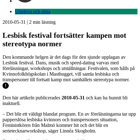
Uppleva och göra
2010-05-31
|
2
min läsning
Lesbisk festival fortsätter kampen mot
stereotypa normer
Den kommande helgen är det dags för den sjunde upplagan av
Lesbisk festival. Dans, musik och speed-dating varvas med
föreläsningar, workshops och utställningar. Festivalen, som hålls på
Kvinnofolkhögskolan i Masthugget, vill samla lesbiska och
transpersoner till fortsatt kamp mot samhällets stereotypa normer.
Den här artikeln publicerades
2010-05-31
och kan ha hunnit bli
inaktuell.
– Det blir ett väldigt blandat program. En av föreläsningarna tar upp
papperslösa lesbiska kvinnors och transpersoners situation,
Feministkören från Malmö kommer hit och det blir en
serietecknarworkshop, säger Linnéa Skogholm.