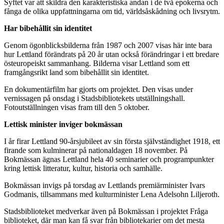
Syftet var att skildra den karakteristiska andan i de två epokerna och
fånga de olika uppfattningarna om tid, världsåskådning och livsrytm.
Har bibehållit sin identitet
Genom ögonblicksbilderna från 1987 och 2007 visas här inte bara
hur Lettland förändrats på 20 år utan också förändringar i ett bredare
östeuropeiskt sammanhang. Bilderna visar Lettland som ett
framgångsrikt land som bibehållit sin identitet.
En dokumentärfilm har gjorts om projektet. Den visas under
vernissagen på onsdag i Stadsbibliotekets utställningshall.
Fotoutställningen visas fram till den 5 oktober.
Lettisk minister inviger bokmässan
I år firar Lettland 90-årsjubileet av sin första självständighet 1918, ett
firande som kulminerar på nationaldagen 18 november. På
Bokmässan ägnas Lettland hela 40 seminarier och programpunkter
kring lettisk litteratur, kultur, historia och samhälle.
Bokmässan invigs på torsdag av Lettlands premiärminister Ivars
Godmanis, tillsammans med kulturminister Lena Adelsohn Liljeroth.
Stadsbiblioteket medverkar även på Bokmässan i projektet Fråga
biblioteket, där man kan få svar från bibliotekarier om det mesta