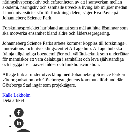
näringslivsperspektiv och erfarenheten av att i samverkan mellan
akademi, näringsliv och samhälle utveckla living-lab miljöer medan
Linnéuniversitetet står för forskningsdelen, säger Eva Pavic på
Johanneberg Science Park.
Forskningsprojektet har bland annat som mål att hitta lösningar som
ska motverka ensamhet bland äldre och ålderssegregering.
Johanneberg Science Parks arbete kommer kopplas till forsknings-,
innovations- och utvecklingscentret All age hub. All age hub ska
främja tillgängliga boendemiljöer och välfärdsteknik som underlättar
för människor att vara delaktiga i samhället och leva självständiga
och trygga liv – oavsett ålder och funktionsvariation.
All age hub är under utveckling med Johanneberg Science Park är
värdorganisation och Göteborgsregionens kommunalförbund där
Göteborgs Stad ingår som projektägare.
Kalle Lekholm
Dela artikel