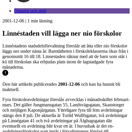
Omsorg och stöd
2001-12-06
|
1
min läsning
Linnéstaden vill lägga ner nio förskolor
Linnéstadens stadsdelsförvaltning föreslår att åtta eller nio förskolor
läggs ner under nästa år. Barntätheten i förskoleklasserna ökas från i
genomsnitt 16 till 18. Linnestaden räknar med att de barn som står i
kö till förskolan ska erbjudas plats inom de lagstadgade fyra
månaderna.
Den här artikeln publicerades
2001-12-06
och kan ha hunnit bli
inaktuell.
Fyra förskoleavdelningar föreslås avvecklas i månadsskiftet februari-
mars. Det gäller Jungmansgatan 55, Landsvägsgatan, Skanstorget
och möjligen Kaponjärgatan. Ytterligare fyra till fem avdelningar
stängs den 8 juli. De aktuella är Torild Wullfsgatan, två avdelningar
på Linnégatan 41 och två avdelningar på Älghagsgatan där
eventuellt en avdelning blir kvar ett år. I huvudsak är det en-
avdelningsförskolor som ingår i förvaltningens förslag till