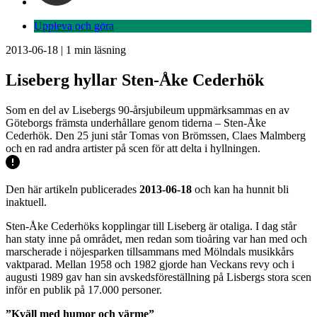
Uppleva och göra
2013-06-18
|
1
min läsning
Liseberg hyllar Sten-Åke Cederhök
Som en del av Lisebergs 90-årsjubileum uppmärksammas en av
Göteborgs främsta underhållare genom tiderna – Sten-Åke
Cederhök. Den 25 juni står Tomas von Brömssen, Claes Malmberg
och en rad andra artister på scen för att delta i hyllningen.
Den här artikeln publicerades
2013-06-18
och kan ha hunnit bli
inaktuell.
Sten-Åke Cederhöks kopplingar till Liseberg är otaliga. I dag står
han staty inne på området, men redan som tioåring var han med och
marscherade i nöjesparken tillsammans med Mölndals musikkårs
vaktparad. Mellan 1958 och 1982 gjorde han Veckans revy och i
augusti 1989 gav han sin avskedsföreställning på Lisbergs stora scen
inför en publik på 17.000 personer.
”Kväll med humor och värme”