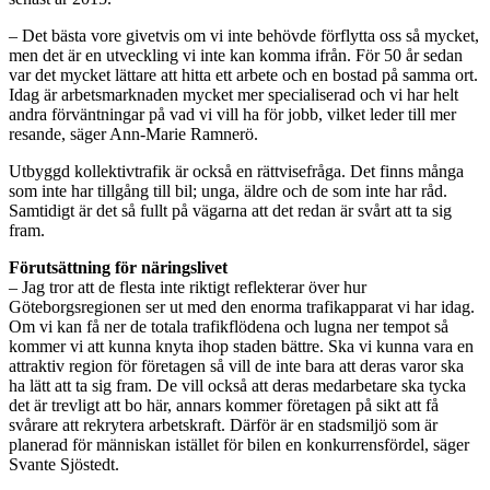
– Det bästa vore givetvis om vi inte behövde förflytta oss så mycket,
men det är en utveckling vi inte kan komma ifrån. För 50 år sedan
var det mycket lättare att hitta ett arbete och en bostad på samma ort.
Idag är arbetsmarknaden mycket mer specialiserad och vi har helt
andra förväntningar på vad vi vill ha för jobb, vilket leder till mer
resande, säger Ann-Marie Ramnerö.
Utbyggd kollektivtrafik är också en rättvisefråga. Det finns många
som inte har tillgång till bil; unga, äldre och de som inte har råd.
Samtidigt är det så fullt på vägarna att det redan är svårt att ta sig
fram.
Förutsättning för näringslivet
– Jag tror att de flesta inte riktigt reflekterar över hur
Göteborgsregionen ser ut med den enorma trafikapparat vi har idag.
Om vi kan få ner de totala trafikflödena och lugna ner tempot så
kommer vi att kunna knyta ihop staden bättre. Ska vi kunna vara en
attraktiv region för företagen så vill de inte bara att deras varor ska
ha lätt att ta sig fram. De vill också att deras medarbetare ska tycka
det är trevligt att bo här, annars kommer företagen på sikt att få
svårare att rekrytera arbetskraft. Därför är en stadsmiljö som är
planerad för människan istället för bilen en konkurrensfördel, säger
Svante Sjöstedt.