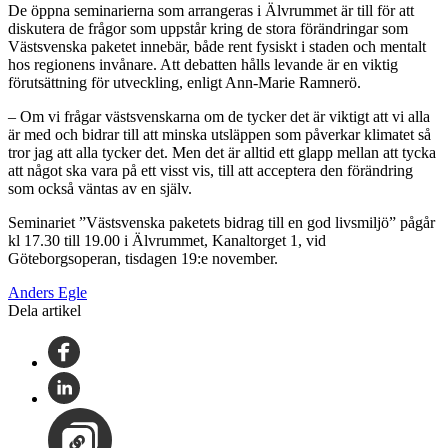
De öppna seminarierna som arrangeras i Älvrummet är till för att
diskutera de frågor som uppstår kring de stora förändringar som
Västsvenska paketet innebär, både rent fysiskt i staden och mentalt
hos regionens invånare. Att debatten hålls levande är en viktig
förutsättning för utveckling, enligt Ann-Marie Ramnerö.
– Om vi frågar västsvenskarna om de tycker det är viktigt att vi alla
är med och bidrar till att minska utsläppen som påverkar klimatet så
tror jag att alla tycker det. Men det är alltid ett glapp mellan att tycka
att något ska vara på ett visst vis, till att acceptera den förändring
som också väntas av en själv.
Seminariet ”Västsvenska paketets bidrag till en god livsmiljö” pågår
kl 17.30 till 19.00 i Älvrummet, Kanaltorget 1, vid
Göteborgsoperan, tisdagen 19:e november.
Anders Egle
Dela artikel