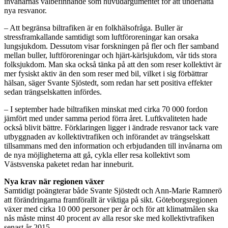
invånarnas välbefinnande som huvudargumentet för att underlätta
nya resvanor.
– Att begränsa biltrafiken är en folkhälsofråga. Buller är
stressframkallande samtidigt som luftföroreningar kan orsaka
lungsjukdom. Dessutom visar forskningen på fler och fler samband
mellan buller, luftföroreningar och hjärt-kärlsjukdom, vår tids stora
folksjukdom. Man ska också tänka på att den som reser kollektivt är
mer fysiskt aktiv än den som reser med bil, vilket i sig förbättrar
hälsan, säger Svante Sjöstedt, som redan har sett positiva effekter
sedan trängselskatten infördes.
– I september hade biltrafiken minskat med cirka 70 000 fordon
jämfört med under samma period förra året. Luftkvaliteten hade
också blivit bättre. Förklaringen ligger i ändrade resvanor tack vare
utbyggnaden av kollektivtrafiken och införandet av trängselskatt
tillsammans med den information och erbjudanden till invånarna om
de nya möjligheterna att gå, cykla eller resa kollektivt som
Västsvenska paketet redan har inneburit.
Nya krav när regionen växer
Samtidigt poängterar både Svante Sjöstedt och Ann-Marie Ramnerö
att förändringarna framförallt är viktiga på sikt. Göteborgsregionen
växer med cirka 10 000 personer per år och för att klimatmålen ska
nås måste minst 40 procent av alla resor ske med kollektivtrafiken
senast år 2015.