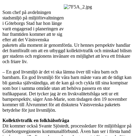
Som chef på avdelningen
stadsmiljö på miljöförvaltningen
i Göteborgs Stad har hon länge
varit engagerad i planeringen av
hur framtiden kommer att te sig
efter att det Västsvenska
paketets alla moment är genomförda. Ur hennes perspektiv handlar
det framförallt om att en utbyggd kollektivtrafik och minskad bilism
ger stadens och regionens invånare en möjlighet att leva ett friskare
och friare liv.
– En god livsmiljö är det vi ska lämna över till våra barn och
barnbarn. En god livsmiljö för våra barn måste vara att de tidigt kan
bli ganska självständiga, att de kan gå och cykla till sina kompisar
som bor i samma område utan att behöva passera en stor
trafikapparat. Det tycker jag är en livskvalitetsfråga sett ur ett
barnperspektiv, säger Ann-Marie, som tisdagen den 19 november
kommer till Älvrummet för att diskutera Västsvenska paketets
betydelse för just livsmiljön.
Kollektivtrafik en folkhälsofråga
Dit kommer också Svante Sjöstedt, processledare för miljöfrågor på
Göteborgsregionens kommunalförbund. Även han ser i första hand