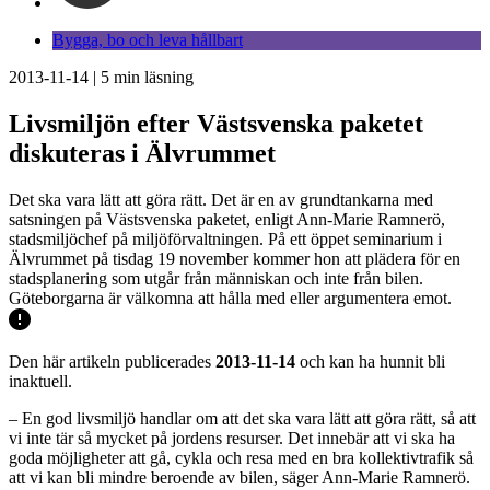
Bygga, bo och leva hållbart
2013-11-14
|
5
min läsning
Livsmiljön efter Västsvenska paketet
diskuteras i Älvrummet
Det ska vara lätt att göra rätt. Det är en av grundtankarna med
satsningen på Västsvenska paketet, enligt Ann-Marie Ramnerö,
stadsmiljöchef på miljöförvaltningen. På ett öppet seminarium i
Älvrummet på tisdag 19 november kommer hon att plädera för en
stadsplanering som utgår från människan och inte från bilen.
Göteborgarna är välkomna att hålla med eller argumentera emot.
Den här artikeln publicerades
2013-11-14
och kan ha hunnit bli
inaktuell.
– En god livsmiljö handlar om att det ska vara lätt att göra rätt, så att
vi inte tär så mycket på jordens resurser. Det innebär att vi ska ha
goda möjligheter att gå, cykla och resa med en bra kollektivtrafik så
att vi kan bli mindre beroende av bilen, säger Ann-Marie Ramnerö.