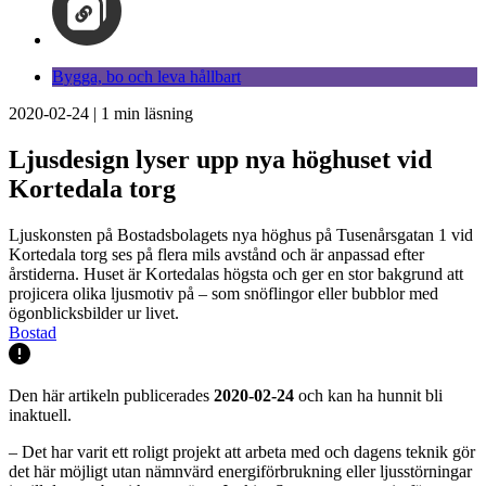
Bygga, bo och leva hållbart
2020-02-24
|
1
min läsning
Ljusdesign lyser upp nya höghuset vid
Kortedala torg
Ljuskonsten på Bostadsbolagets nya höghus på Tusenårsgatan 1 vid
Kortedala torg ses på flera mils avstånd och är anpassad efter
årstiderna. Huset är Kortedalas högsta och ger en stor bakgrund att
projicera olika ljusmotiv på – som snöflingor eller bubblor med
ögonblicksbilder ur livet.
Bostad
Den här artikeln publicerades
2020-02-24
och kan ha hunnit bli
inaktuell.
– Det har varit ett roligt projekt att arbeta med och dagens teknik gör
det här möjligt utan nämnvärd energiförbrukning eller ljusstörningar