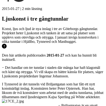
2015-01-27
|
2
min läsning
Ljuskonst i tre gångtunnlar
Konst, ljus och ljud är nya inslag i tre av Göteborgs gångtunnlar.
Projektet heter Ljuskonst och tanken är att satsa på platser som
upplevs som otrevliga och otrygga. I januari invigs konstverken i
olika tunnlar i Hjällbo, Tynnered och Masthugget.
Den här artikeln publicerades
2015-01-27
och kan ha hunnit bli
inaktuell.
− Det handlar om tre tunnlar i staden där många har haft klagomål
och känt sig otrygga. Vi vill skapa en bättre känsla för platsen, säger
Ljuskonsts projektledare Ingemar Johansson.
I Tynnered är det tunneln vid Briljantgatan som har fått ett nytt
konstnärligt inslag. Konstnären heter Peter Ojstersek. Han har,
liksom de två konstnärer som arbetat med de andra tunnlarna, jobbat
tillsammans med ljusdesignern Kajsa Sperling på White arkitekter.
− Briljantgatan är en utsatt