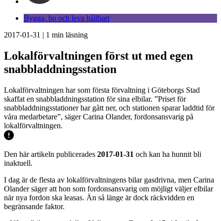
Bygga, bo och leva hållbart
2017-01-31
|
1
min läsning
Lokalförvaltningen först ut med egen
snabbladdningsstation
Lokalförvaltningen har som första förvaltning i Göteborgs Stad
skaffat en snabbladdningsstation för sina elbilar. ”Priset för
snabbladdningsstationer har gått ner, och stationen sparar laddtid för
våra medarbetare”, säger Carina Olander, fordonsansvarig på
lokalförvaltningen.
Den här artikeln publicerades
2017-01-31
och kan ha hunnit bli
inaktuell.
I dag är de flesta av lokalförvaltningens bilar gasdrivna, men Carina
Olander säger att hon som fordonsansvarig om möjligt väljer elbilar
när nya fordon ska leasas. Än så länge är dock räckvidden en
begränsande faktor.