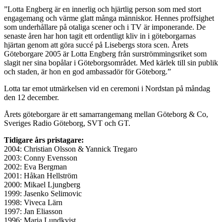
”Lotta Engberg är en innerlig och hjärtlig person som med stort
engagemang och värme glatt många människor. Hennes proffsighet
som underhållare på otaliga scener och i TV är imponerande. De
senaste åren har hon tagit ett ordentligt kliv in i göteborgarnas
hjärtan genom att göra succé på Lisebergs stora scen. Årets
Göteborgare 2005 är Lotta Engberg från surströmmingsriket som
slagit ner sina bopålar i Göteborgsområdet. Med kärlek till sin publik
och staden, är hon en god ambassadör för Göteborg.”
Lotta tar emot utmärkelsen vid en ceremoni i Nordstan på måndag
den 12 december.
Årets göteborgare är ett samarrangemang mellan Göteborg & Co,
Sveriges Radio Göteborg, SVT och GT.
Tidigare års pristagare:
2004: Christian Olsson & Yannick Tregaro
2003: Conny Evensson
2002: Eva Bergman
2001: Håkan Hellström
2000: Mikael Ljungberg
1999: Jasenko Selimovic
1998: Viveca Lärn
1997: Jan Eliasson
1996: Maria Lundkvist