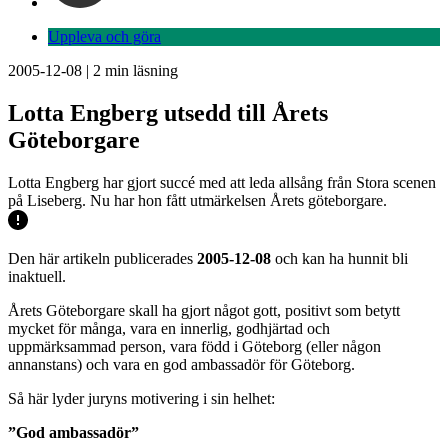
Uppleva och göra
2005-12-08
|
2
min läsning
Lotta Engberg utsedd till Årets
Göteborgare
Lotta Engberg har gjort succé med att leda allsång från Stora scenen
på Liseberg. Nu har hon fått utmärkelsen Årets göteborgare.
Den här artikeln publicerades
2005-12-08
och kan ha hunnit bli
inaktuell.
Årets Göteborgare skall ha gjort något gott, positivt som betytt
mycket för många, vara en innerlig, godhjärtad och
uppmärksammad person, vara född i Göteborg (eller någon
annanstans) och vara en god ambassadör för Göteborg.
Så här lyder juryns motivering i sin helhet:
”God ambassadör”