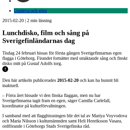
Uppleva och göra
2015-02-20
|
2
min läsning
Lunchdisko, film och sång på
Sverigefinländarnas dag
Tisdag 24 februari hissas för första gången Sverigefinnarnas egen
flagga i Göteborg. Firandet fortsätter med smäktande sång och finskt
disko mitt på Gustaf Adolfs torg.
Den här artikeln publicerades
2015-02-20
och kan ha hunnit bli
inaktuell.
– Förra året hissade vi den finska flaggan, men nu har
Sverigefinnarna tagit fram en egen, säger Camilla Carlefall,
koordinator på kulturförvaltningen.
I samband med att flagghissningen blir det tal av Mariya Voyvodova
och Maria Nilsson i kulturnämnden samt Heli Henriksson Vasara,
ordförande i Göteborgs Stads Sverigefinska råd.