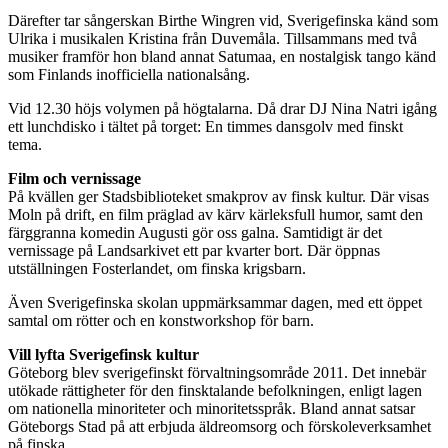
Därefter tar sångerskan Birthe Wingren vid, Sverigefinska känd som
Ulrika i musikalen Kristina från Duvemåla. Tillsammans med två
musiker framför hon bland annat Satumaa, en nostalgisk tango känd
som Finlands inofficiella nationalsång.
Vid 12.30 höjs volymen på högtalarna. Då drar DJ Nina Natri igång
ett lunchdisko i tältet på torget: En timmes dansgolv med finskt
tema.
Film och vernissage
På kvällen ger Stadsbiblioteket smakprov av finsk kultur. Där visas
Moln på drift, en film präglad av kärv kärleksfull humor, samt den
färggranna komedin Augusti gör oss galna. Samtidigt är det
vernissage på Landsarkivet ett par kvarter bort. Där öppnas
utställningen Fosterlandet, om finska krigsbarn.
Även Sverigefinska skolan uppmärksammar dagen, med ett öppet
samtal om rötter och en konstworkshop för barn.
Vill lyfta Sverigefinsk kultur
Göteborg blev sverigefinskt förvaltningsområde 2011. Det innebär
utökade rättigheter för den finsktalande befolkningen, enligt lagen
om nationella minoriteter och minoritetsspråk. Bland annat satsar
Göteborgs Stad på att erbjuda äldreomsorg och förskoleverksamhet
på finska.