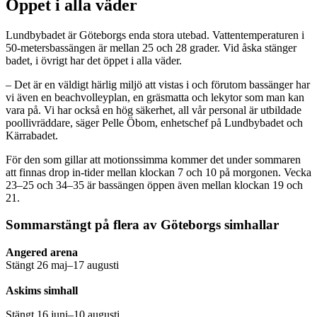
Öppet i alla väder
Lundbybadet är Göteborgs enda stora utebad. Vattentemperaturen i
50-metersbassängen är mellan 25 och 28 grader. Vid åska stänger
badet, i övrigt har det öppet i alla väder.
– Det är en väldigt härlig miljö att vistas i och förutom bassänger har
vi även en beachvolleyplan, en gräsmatta och lekytor som man kan
vara på. Vi har också en hög säkerhet, all vår personal är utbildade
poollivräddare, säger Pelle Öbom, enhetschef på Lundbybadet och
Kärrabadet.
För den som gillar att motionssimma kommer det under sommaren
att finnas drop in-tider mellan klockan 7 och 10 på morgonen. Vecka
23–25 och 34–35 är bassängen öppen även mellan klockan 19 och
21.
Sommarstängt på flera av Göteborgs simhallar
Angered arena
Stängt 26 maj–17 augusti
Askims simhall
Stängt 16 juni–10 augusti