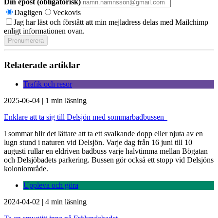
Din epost (obligatorisk)
Dagligen
Veckovis
Jag har läst och förstått att min mejladress delas med Mailchimp
enligt informationen ovan.
Relaterade artiklar
Trafik och resor
2025-06-04
|
1 min läsning
Enklare att ta sig till Delsjön med sommarbadbussen
I sommar blir det lättare att ta ett svalkande dopp eller njuta av en
lugn stund i naturen vid Delsjön. Varje dag från 16 juni till 10
augusti rullar en eldriven badbuss varje halvtimma mellan Bögatan
och Delsjöbadets parkering. Bussen gör också ett stopp vid Delsjöns
koloniområde.
Uppleva och göra
2024-04-02
|
4 min läsning