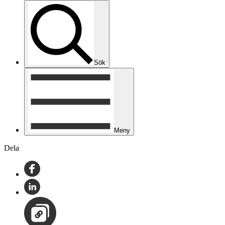
Sök
Meny
Dela