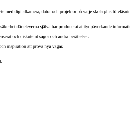
 med digitalkamera, dator och projektor på varje skola plus föreläsning
fiksäkerhet där eleverna själva har producerat attitydpåverkande informati
enserat och diskuterat sagor och andra berättelser.
och inspiration att pröva nya vägar.
l.