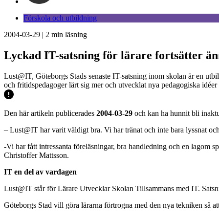
Förskola och utbildning
2004-03-29
|
2
min läsning
Lyckad IT-satsning för lärare fortsätter än
Lust@IT, Göteborgs Stads senaste IT-satsning inom skolan är en utbildn
och fritidspedagoger lärt sig mer och utvecklat nya pedagogiska idéer 
Den här artikeln publicerades
2004-03-29
och kan ha hunnit bli inaktu
– Lust@IT har varit väldigt bra. Vi har tränat och inte bara lyssnat och
-Vi har fått intressanta föreläsningar, bra handledning och en lagom s
Christoffer Mattsson.
IT en del av vardagen
Lust@IT står för Lärare Utvecklar Skolan Tillsammans med IT. Satsning
Göteborgs Stad vill göra lärarna förtrogna med den nya tekniken så att