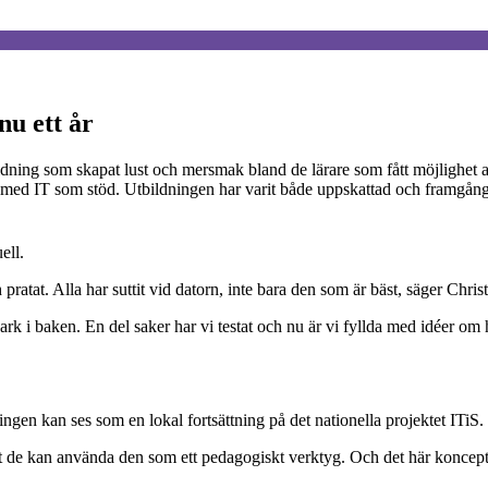
nu ett år
ing som skapat lust och mersmak bland de lärare som fått möjlighet att 
med IT som stöd. Utbildningen har varit både uppskattad och framgångsri
ell.
 pratat. Alla har suttit vid datorn, inte bara den som är bäst, säger Chri
park i baken. En del saker har vi testat och nu är vi fyllda med idéer 
en kan ses som en lokal fortsättning på det nationella projektet ITiS.
 de kan använda den som ett pedagogiskt verktyg. Och det här konceptet 