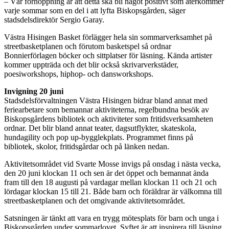
– Vår förhoppning är att detta ska bli något positivt som återkommer
varje sommar som en del i att lyfta Biskopsgården, säger
stadsdelsdirektör Sergio Garay.
Västra Hisingen Basket förlägger hela sin sommarverksamhet på
streetbasketplanen och förutom basketspel så ordnar
Bonnierförlagen böcker och sittplatser för läsning. Kända artister
kommer uppträda och det blir också skrivarverkstäder,
poesiworkshops, hiphop- och dansworkshops.
Invigning 20 juni
Stadsdelsförvaltningen Västra Hisingen bidrar bland annat med
feriearbetare som bemannar aktiviteterna, regelbundna besök av
Biskopsgårdens bibliotek och aktiviteter som fritidsverksamheten
ordnar. Det blir bland annat teater, dagsutflykter, skateskola,
hundagility och pop up-bygglekplats. Programmet finns på
bibliotek, skolor, fritidsgårdar och på länken nedan.
Aktivitetsområdet vid Svarte Mosse invigs på onsdag i nästa vecka,
den 20 juni klockan 11 och sen är det öppet och bemannat ända
fram till den 18 augusti på vardagar mellan klockan 11 och 21 och
lördagar klockan 15 till 21. Både barn och föräldrar är välkomna till
streetbasketplanen och det omgivande aktivitetsområdet.
Satsningen är tänkt att vara en trygg mötesplats för barn och unga i
Biskopsgården under sommarlovet. Syftet är att inspirera till läsning