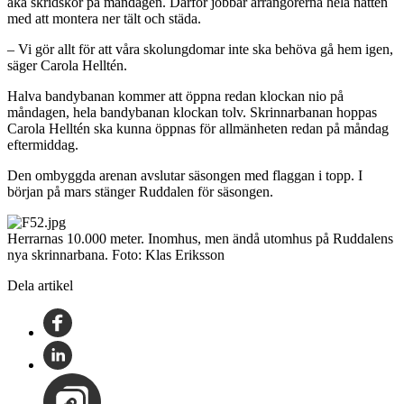
åka skridskor på måndagen. Därför jobbar arrangörerna hela natten
med att montera ner tält och städa.
– Vi gör allt för att våra skolungdomar inte ska behöva gå hem igen,
säger Carola Helltén.
Halva bandybanan kommer att öppna redan klockan nio på
måndagen, hela bandybanan klockan tolv. Skrinnarbanan hoppas
Carola Helltén ska kunna öppnas för allmänheten redan på måndag
eftermiddag.
Den ombyggda arenan avslutar säsongen med flaggan i topp. I
början på mars stänger Ruddalen för säsongen.
Herrarnas 10.000 meter. Inomhus, men ändå utomhus på Ruddalens
nya skrinnarbana. Foto: Klas Eriksson
Dela artikel