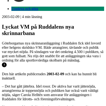
Uppleva och göra
2003-02-09
|
4
min läsning
Lyckat VM på Ruddalens nya
skrinnarbana
Göteborgarnas nya skrinnaranläggning i Ruddalen fick idel lovord
efter helgens skridsko-VM. Både arrangörer, tävlande och publik
var mycket nöjda. På söndagen var det omkring 4.500 i publiken, så
gott som fullsatt. Nu röjs det snabbt för att anläggningen ska vara i
ordning för alla sportlovslediga skolbarn på måndag.
Den här artikeln publicerades
2003-02-09
och kan ha hunnit bli
inaktuell.
– Det har gått jättebra. Idel rosor. De aktiva har varit jättenöjda,
arrangörerna är toppennöjda och publiken har också varit väldigt
nöjda, säger Carola Helltén som ansvarar för anläggningen i
Ruddalen för Idrotts- och föreningsförvaltningen.