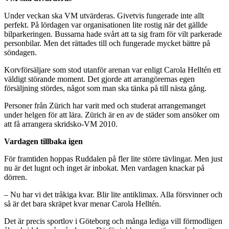
Under veckan ska VM utvärderas. Givetvis fungerade inte allt
perfekt. På lördagen var organisationen lite rostig när det gällde
bilparkeringen. Bussarna hade svårt att ta sig fram för vilt parkerade
personbilar. Men det rättades till och fungerade mycket bättre på
söndagen.
Korvförsäljare som stod utanför arenan var enligt Carola Helltén ett
väldigt störande moment. Det gjorde att arrangörernas egen
försäljning stördes, något som man ska tänka på till nästa gång.
Personer från Zürich har varit med och studerat arrangemanget
under helgen för att lära. Zürich är en av de städer som ansöker om
att få arrangera skridsko-VM 2010.
Vardagen tillbaka igen
För framtiden hoppas Ruddalen på fler lite större tävlingar. Men just
nu är det lugnt och inget är inbokat. Men vardagen knackar på
dörren.
– Nu har vi det tråkiga kvar. Blir lite antiklimax. Alla försvinner och
så är det bara skräpet kvar menar Carola Helltén.
Det är precis sportlov i Göteborg och många lediga vill förmodligen