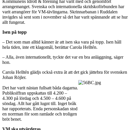
Kommunens Idrott & förening har varit med och genomfört
arrangemanget. Svenska och internationella skridskoförbunden har
varit arrangörer för VM-tävlingarna. Skrinnarbanan i Ruddalen
invigdes så sent som i november så det har varit spännande att se hur
allt fungerat.
Isen på topp
– Det som man alltid känner är att isen ska vara på topp. Isen håll
hela tiden, inte ett klagomål, berättar Carola Helltén.
– Alla, även internationellt, tyckte det var en bra anläggning, säger
hon.
Carola Helltén glädjs också extra åt att det gick jättebra för svensken
Johan Röjler.
Det har varit nästan fullsatt båda dagarna.
Publiksiffran uppskattas till 4.200 –
4.300 på lördag och 4.500 – 4.600 på
söndag. Allt har gått lugnt till. Inget bråk
har rapporterats. Enda personskadan stod
en norrman för som ramlade och troligen
bröt benet.
VM ska utvärderas