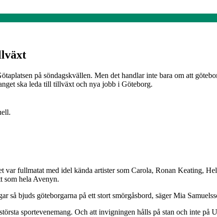
llväxt
taplatsen på söndagskvällen. Men det handlar inte bara om att götebor
nget ska leda till tillväxt och nya jobb i Göteborg.
ell.
t var fullmatat med idel kända artister som Carola, Ronan Keating, 
tt som hela Avenyn.
 så bjuds göteborgarna på ett stort smörgåsbord, säger Mia Samuels
största sportevenemang. Och att invigningen hålls på stan och inte på Ul