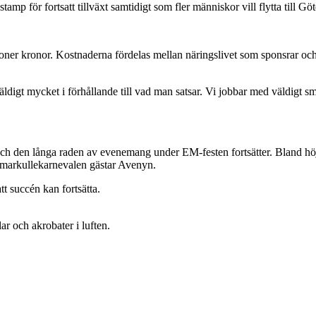
stamp för fortsatt tillväxt samtidigt som fler människor vill flytta till Gö
oner kronor. Kostnaderna fördelas mellan näringslivet som sponsrar o
väldigt mycket i förhållande till vad man satsar. Vi jobbar med väldigt
och den långa raden av evenemang under EM-festen fortsätter. Bland höj
arkullekarnevalen gästar Avenyn.
att succén kan fortsätta.
r och akrobater i luften.