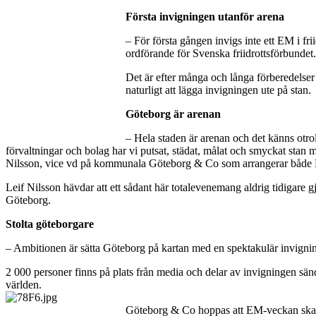
Första invigningen utanför arena
– För första gången invigs inte ett EM i f
ordförande för Svenska friidrottsförbundet.
Det är efter många och långa förberedelser
naturligt att lägga invigningen ute på stan.
Göteborg är arenan
– Hela staden är arenan och det känns otro
förvaltningar och bolag har vi putsat, städat, målat och smyckat stan m
Nilsson, vice vd på kommunala Göteborg & Co som arrangerar både 
Leif Nilsson hävdar att ett sådant här totalevenemang aldrig tidigare
Göteborg.
Stolta göteborgare
– Ambitionen är sätta Göteborg på kartan med en spektakulär invigning.
2 000 personer finns på plats från media och delar av invigningen sä
världen.
Göteborg & Co hoppas att EM-veckan ska ge 