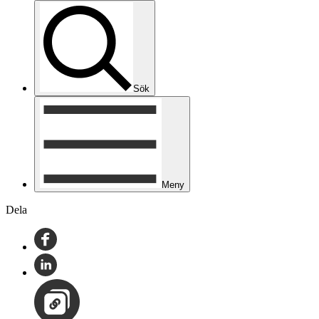
Sök
Meny
Dela