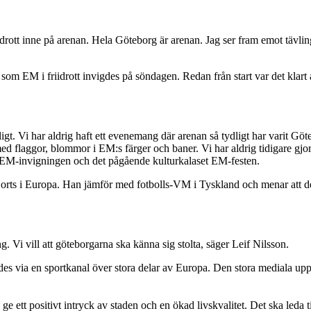
riidrott inne på arenan. Hela Göteborg är arenan. Jag ser fram emot tä
 som EM i friidrott invigdes på söndagen. Redan från start var det klar
ligt. Vi har aldrig haft ett evenemang där arenan så tydligt har varit 
ed flaggor, blommor i EM:s färger och baner. Vi har aldrig tidigare gjort
EM-invigningen och det pågående kulturkalaset EM-festen.
 gjorts i Europa. Han jämför med fotbolls-VM i Tyskland och menar att d
 Vi vill att göteborgarna ska känna sig stolta, säger Leif Nilsson.
ndes via en sportkanal över stora delar av Europa. Den stora mediala u
ett positivt intryck av staden och en ökad livskvalitet. Det ska leda ti