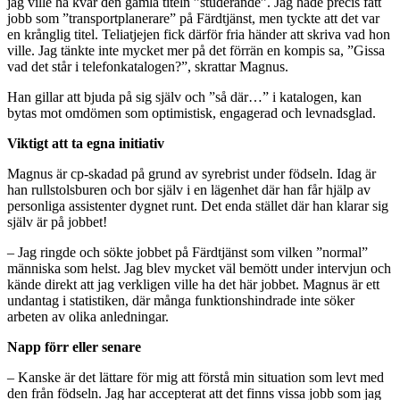
jag ville ha kvar den gamla titeln ”studerande”. Jag hade precis fått
jobb som ”transportplanerare” på Färdtjänst, men tyckte att det var
en krånglig titel. Teliatjejen fick därför fria händer att skriva vad hon
ville. Jag tänkte inte mycket mer på det förrän en kompis sa, ”Gissa
vad det står i telefonkatalogen?”, skrattar Magnus.
Han gillar att bjuda på sig själv och ”så där…” i katalogen, kan
bytas mot omdömen som optimistisk, engagerad och levnadsglad.
Viktigt att ta egna initiativ
Magnus är cp-skadad på grund av syrebrist under födseln. Idag är
han rullstolsburen och bor själv i en lägenhet där han får hjälp av
personliga assistenter dygnet runt. Det enda stället där han klarar sig
själv är på jobbet!
– Jag ringde och sökte jobbet på Färdtjänst som vilken ”normal”
människa som helst. Jag blev mycket väl bemött under intervjun och
kände direkt att jag verkligen ville ha det här jobbet. Magnus är ett
undantag i statistiken, där många funktionshindrade inte söker
arbeten av olika anledningar.
Napp förr eller senare
– Kanske är det lättare för mig att förstå min situation som levt med
den från födseln. Jag har accepterat att det finns vissa jobb som jag