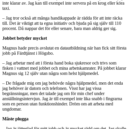
inte klarar av. Jag kan till exempel inte servera på en krog eller köra
taxi.
– Jag tror också att många handikappade är rädda för att inte räcka
till. Det är viktigt att ta egna initiativ och bjuda på sig själv till 110
procent. Då nappar det för eller senare, bara man aldrig ger sig.
Jobbet betyder mycket
Magnus hade precis avslutat en datautbildning när han fick sitt första
jobb på Färdtjänst i Högsbo.
– Jag arbetar med att i första hand boka sjukresor och trivs som
fisken i vattnet med jobbet och mina arbetskamrater. På jobbet klarar
Magnus sig 12 själv utan några som helst hjälpmedel.
– De frågade mig om jag behövde några hjälpmedel, men det enda
jag behöver är datorn och telefonen. Visst har jag vissa
begränsningar, men det talade jag om för min chef under
anställningsintervjun. Jag är till exempel inte lika snabb i fingrarna
som en person utan funktionshinder. Dröm om att arbeta med
ungdomar.
Måste plugga
– Jag är jätteglad för mitt jobb och är mycket rädd om det. Jag skulle