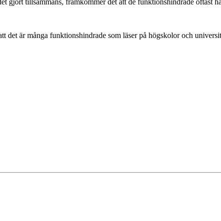
t gjort tillsammans, framkommer det att de funktionshindrade oftast ha
 att det är många funktionshindrade som läser på högskolor och universite