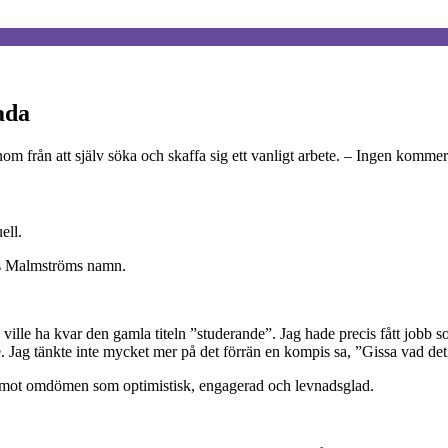
ada
m från att själv söka och skaffa sig ett vanligt arbete. – Ingen kommer
ell.
us Malmströms namn.
ville ha kvar den gamla titeln ”studerande”. Jag hade precis fått jobb s
ille. Jag tänkte inte mycket mer på det förrän en kompis sa, ”Gissa vad de
as mot omdömen som optimistisk, engagerad och levnadsglad.