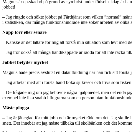
Magnus är cp-skadad på grund av syrebrist under födseln. Idag är han ru
jobbet!
– Jag ringde och sökte jobbet på Färdtjänst som vilken ”normal” männi
i statistiken, där många funktionshindrade inte söker arbeten av olika 
Napp förr eller senare
– Kanske är det lättare för mig att förstå min situation som levt med den
– Jag tror också att många handikappade är rädda för att inte räcka till. 
Jobbet betyder mycket
Magnus hade precis avslutat en datautbildning när han fick sitt första
– Jag arbetar med att i första hand boka sjukresor och trivs som fiske
– De frågade mig om jag behövde några hjälpmedel, men det enda jag be
exempel inte lika snabb i fingrarna som en person utan funktionshin
Måste plugga
– Jag är jätteglad för mitt jobb och är mycket rädd om det. Jag skul
snett. Det innebär att jag måste tillbaka till skolbänken och det kommer 