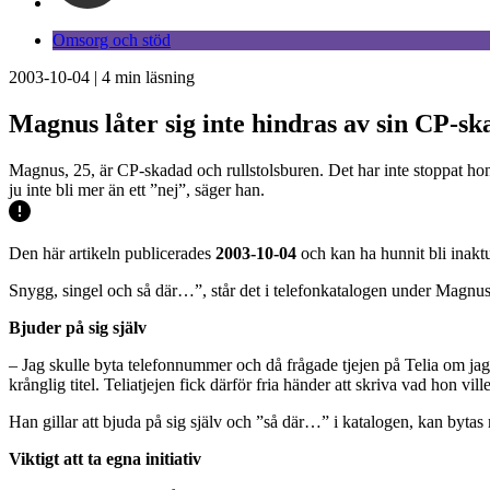
Omsorg och stöd
2003-10-04
|
4
min läsning
Magnus låter sig inte hindras av sin CP-sk
Magnus, 25, är CP-skadad och rullstolsburen. Det har inte stoppat hono
ju inte bli mer än ett ”nej”, säger han.
Den här artikeln publicerades
2003-10-04
och kan ha hunnit bli inaktu
Snygg, singel och så där…”, står det i telefonkatalogen under Magn
Bjuder på sig själv
– Jag skulle byta telefonnummer och då frågade tjejen på Telia om jag 
krånglig titel. Teliatjejen fick därför fria händer att skriva vad hon v
Han gillar att bjuda på sig själv och ”så där…” i katalogen, kan byt
Viktigt att ta egna initiativ