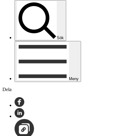
Sök
Meny
Dela