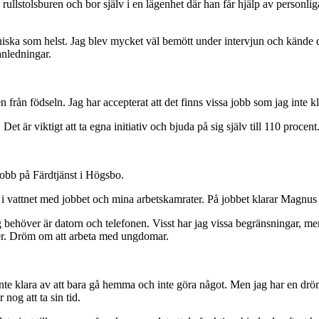
llstolsburen och bor själv i en lägenhet där han får hjälp av personliga 
ska som helst. Jag blev mycket väl bemött under intervjun och kände dir
anledningar.
 från födseln. Jag har accepterat att det finns vissa jobb som jag inte kl
Det är viktigt att ta egna initiativ och bjuda på sig själv till 110 procen
 jobb på Färdtjänst i Högsbo.
n i vattnet med jobbet och mina arbetskamrater. På jobbet klarar Magnus
höver är datorn och telefonen. Visst har jag vissa begränsningar, men d
der. Dröm om att arbeta med ungdomar.
le inte klara av att bara gå hemma och inte göra något. Men jag har en
nog att ta sin tid.