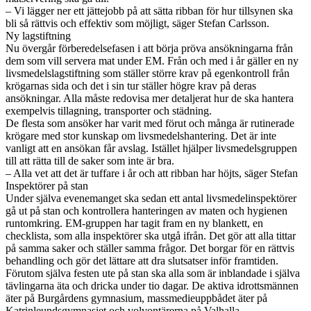
– Vi lägger ner ett jättejobb på att sätta ribban för hur tillsynen ska
bli så rättvis och effektiv som möjligt, säger Stefan Carlsson.
Ny lagstiftning
Nu övergår förberedelsefasen i att börja pröva ansökningarna från
dem som vill servera mat under EM. Från och med i år gäller en ny
livsmedelslagstiftning som ställer större krav på egenkontroll från
krögarnas sida och det i sin tur ställer högre krav på deras
ansökningar. Alla måste redovisa mer detaljerat hur de ska hantera
exempelvis tillagning, transporter och städning.
De flesta som ansöker har varit med förut och många är rutinerade
krögare med stor kunskap om livsmedelshantering. Det är inte
vanligt att en ansökan får avslag. Istället hjälper livsmedelsgruppen
till att rätta till de saker som inte är bra.
– Alla vet att det är tuffare i år och att ribban har höjts, säger Stefan
Inspektörer på stan
Under själva evenemanget ska sedan ett antal livsmedelinspektörer
gå ut på stan och kontrollera hanteringen av maten och hygienen
runtomkring. EM-gruppen har tagit fram en ny blankett, en
checklista, som alla inspektörer ska utgå ifrån. Det gör att alla tittar
på samma saker och ställer samma frågor. Det borgar för en rättvis
behandling och gör det lättare att dra slutsatser inför framtiden.
Förutom själva festen ute på stan ska alla som är inblandade i själva
tävlingarna äta och dricka under tio dagar. De aktiva idrottsmännen
äter på Burgårdens gymnasium, massmedieuppbådet äter på
Katrinleundsgymnasiet och volvontärerna på Valhalla.