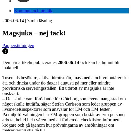
Kommun och politik
2006-06-14
|
3
min läsning
Magsjuka – nej tack!
Papperstidningen
Den här artikeln publicerades
2006-06-14
och kan ha hunnit bli
inaktuell.
Tusentals besökare, aktiva idrottsmän, massmedia och volontärer ska
äta och dricka under tio dagar i augusti på mer eller mindre
provisoriska serveringsställen. Ett utbrott av magsjuka är inte
önskvärt.
– Det skulle vara förödande för Göteborg som evenemangsstad om
något skulle inträffa, säger Stefan Carlsson som leder gruppen av
livsmedelsinspektörer som ansvarar för EM och EM-festen.
På miljöförvaltningen har EM-gruppen som består av fyra personer
arbetat heltid hela våren med att förbereda checklistor, informera
krögare och gå igenom hur prövningarna av ansökningar om
matservering ska gå till.