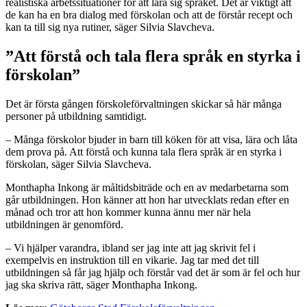
realistiska arbetssituationer för att lära sig språket. Det är viktigt att
de kan ha en bra dialog med förskolan och att de förstår recept och
kan ta till sig nya rutiner, säger Silvia Slavcheva.
”Att förstå och tala flera språk en styrka i
förskolan”
Det är första gången förskoleförvaltningen skickar så här många
personer på utbildning samtidigt.
– Många förskolor bjuder in barn till köken för att visa, lära och låta
dem prova på. Att förstå och kunna tala flera språk är en styrka i
förskolan, säger Silvia Slavcheva.
Monthapha Inkong är måltidsbiträde och en av medarbetarna som
går utbildningen. Hon känner att hon har utvecklats redan efter en
månad och tror att hon kommer kunna ännu mer när hela
utbildningen är genomförd.
– Vi hjälper varandra, ibland ser jag inte att jag skrivit fel i
exempelvis en instruktion till en vikarie. Jag tar med det till
utbildningen så får jag hjälp och förstår vad det är som är fel och hur
jag ska skriva rätt, säger Monthapha Inkong.