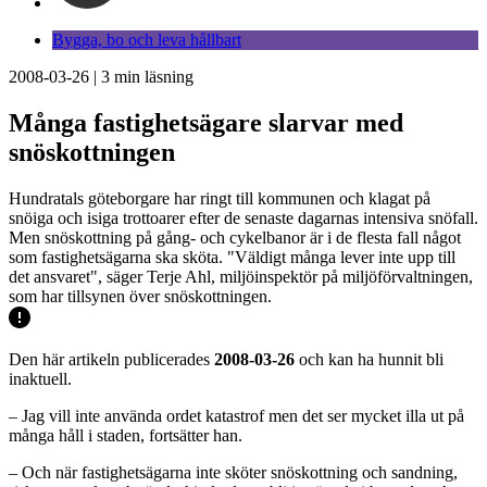
Bygga, bo och leva hållbart
2008-03-26
|
3
min läsning
Många fastighetsägare slarvar med
snöskottningen
Hundratals göteborgare har ringt till kommunen och klagat på
snöiga och isiga trottoarer efter de senaste dagarnas intensiva snöfall.
Men snöskottning på gång- och cykelbanor är i de flesta fall något
som fastighetsägarna ska sköta. "Väldigt många lever inte upp till
det ansvaret", säger Terje Ahl, miljöinspektör på miljöförvaltningen,
som har tillsynen över snöskottningen.
Den här artikeln publicerades
2008-03-26
och kan ha hunnit bli
inaktuell.
– Jag vill inte använda ordet katastrof men det ser mycket illa ut på
många håll i staden, fortsätter han.
– Och när fastighetsägarna inte sköter snöskottning och sandning,