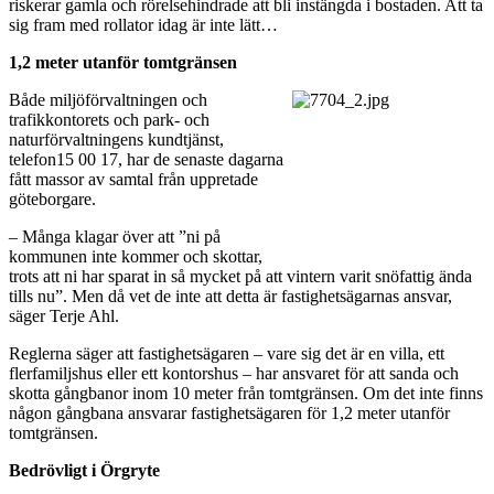
riskerar gamla och rörelsehindrade att bli instängda i bostaden. Att ta
sig fram med rollator idag är inte lätt…
1,2 meter utanför tomtgränsen
Både miljöförvaltningen och
trafikkontorets och park- och
naturförvaltningens kundtjänst,
telefon15 00 17, har de senaste dagarna
fått massor av samtal från uppretade
göteborgare.
– Många klagar över att ”ni på
kommunen inte kommer och skottar,
trots att ni har sparat in så mycket på att vintern varit snöfattig ända
tills nu”. Men då vet de inte att detta är fastighetsägarnas ansvar,
säger Terje Ahl.
Reglerna säger att fastighetsägaren – vare sig det är en villa, ett
flerfamiljshus eller ett kontorshus – har ansvaret för att sanda och
skotta gångbanor inom 10 meter från tomtgränsen. Om det inte finns
någon gångbana ansvarar fastighetsägaren för 1,2 meter utanför
tomtgränsen.
Bedrövligt i Örgryte