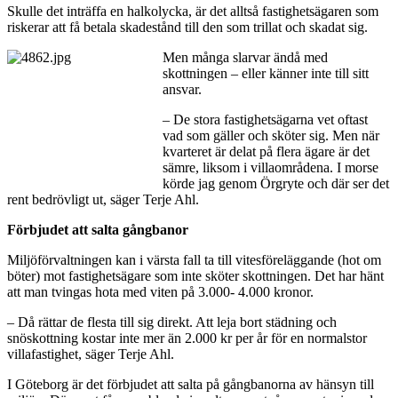
Skulle det inträffa en halkolycka, är det alltså fastighetsägaren som
riskerar att få betala skadestånd till den som trillat och skadat sig.
Men många slarvar ändå med
skottningen – eller känner inte till sitt
ansvar.
– De stora fastighetsägarna vet oftast
vad som gäller och sköter sig. Men när
kvarteret är delat på flera ägare är det
sämre, liksom i villaområdena. I morse
körde jag genom Örgryte och där ser det
rent bedrövligt ut, säger Terje Ahl.
Förbjudet att salta gångbanor
Miljöförvaltningen kan i värsta fall ta till vitesföreläggande (hot om
böter) mot fastighetsägare som inte sköter skottningen. Det har hänt
att man tvingas hota med viten på 3.000- 4.000 kronor.
– Då rättar de flesta till sig direkt. Att leja bort städning och
snöskottning kostar inte mer än 2.000 kr per år för en normalstor
villafastighet, säger Terje Ahl.
I Göteborg är det förbjudet att salta på gångbanorna av hänsyn till