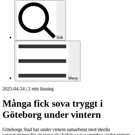
Sök
Meny
2025-04-24
|
2 min läsning
Många fick sova tryggt i
Göteborg under vintern
Göteborgs Stad har under vintern samarbetat med ideella
organisationer för att ingen ska behöva sova utomhus under vintern.