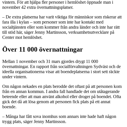
vintern. För att hjälpa fler personer i hemlöshet öppnade man i
november 42 extra övernattningsplatser.
– De extra platserna har varit viktiga för människor som riskerar att
fara illa i kylan – som personer som inte har kontakt med
socialtjänsten eller som kommer från andra länder och inte har rätt
till stöd här, säger Jenny Martinsson, verksamhetsutvecklare på
Center mot hemlöshet.
Över 11 000 övernattningar
Mellan 1 november och 31 mars gjordes drygt 11 000
övernattningar. En rapport från socialförvaltningen Sydväst och de
ideella organisationerna visar att boendeplatserna i stort sett räckte
under vintern.
Om någon nekades en plats berodde det oftast på att personen kom
från en annan kommun. I andra fall handlade det om utåtagerande
beteende eller att man använt alkohol eller droger på boendet. Ofta
gick det då att lösa genom att personen fick plats på ett annat
boende.
– Många har fått sova inomhus som annars inte hade haft någon
trygg plats, säger Jenny Martinsson.