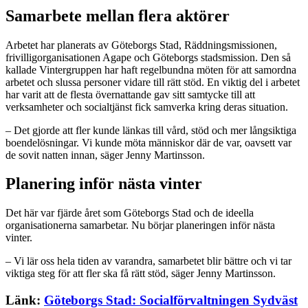
Samarbete mellan flera aktörer
Arbetet har planerats av Göteborgs Stad, Räddningsmissionen,
frivilligorganisationen Agape och Göteborgs stadsmission. Den så
kallade Vintergruppen har haft regelbundna möten för att samordna
arbetet och slussa personer vidare till rätt stöd. En viktig del i arbetet
har varit att de flesta övernattande gav sitt samtycke till att
verksamheter och socialtjänst fick samverka kring deras situation.
– Det gjorde att fler kunde länkas till vård, stöd och mer långsiktiga
boendelösningar. Vi kunde möta människor där de var, oavsett var
de sovit natten innan, säger Jenny Martinsson.
Planering inför nästa vinter
Det här var fjärde året som Göteborgs Stad och de ideella
organisationerna samarbetar. Nu börjar planeringen inför nästa
vinter.
– Vi lär oss hela tiden av varandra, samarbetet blir bättre och vi tar
viktiga steg för att fler ska få rätt stöd, säger Jenny Martinsson.
Länk:
Göteborgs Stad: Socialförvaltningen Sydväst