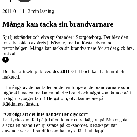
2011-01-11
|
2
min läsning
Många kan tacka sin brandvarnare
Sju ljusbränder och elva spisbränder i Storgöteborg. Det blev den
trista baksidan av årets julsäsong, mellan första advent och
trettonhelgen. Många kan tacka sin brandvarnare för att det gick bra,
trots allt.
Den här artikeln publicerades
2011-01-11
och kan ha hunnit bli
inaktuell.
– I många av de här fallen är det en fungerande brandvarnare som
utgör skillnaden mellan en mindre brand och något som kunde gått
riktigt illa, säger Jan B Bergström, olycksutredare på
Räddningstjänsten.
”Otroligt att det inte händer fler olyckor”
I ett lyckosamt fall på julafton kunde en villaägare på Påskrisgatan
släcka en brand i en ljusstake på köksbordet. Redskapet han
använde var en brandfilt som han nyss fått i julklapp!