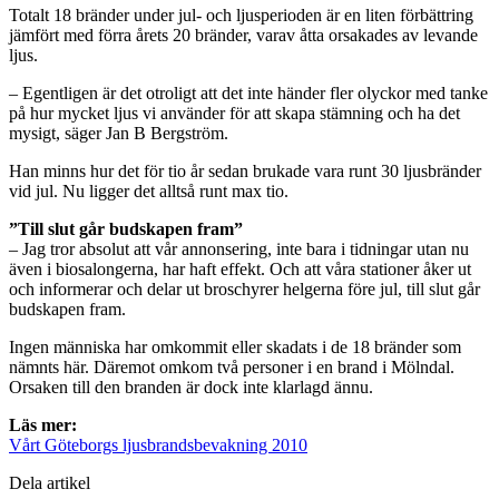
Totalt 18 bränder under jul- och ljusperioden är en liten förbättring
jämfört med förra årets 20 bränder, varav åtta orsakades av levande
ljus.
– Egentligen är det otroligt att det inte händer fler olyckor med tanke
på hur mycket ljus vi använder för att skapa stämning och ha det
mysigt, säger Jan B Bergström.
Han minns hur det för tio år sedan brukade vara runt 30 ljusbränder
vid jul. Nu ligger det alltså runt max tio.
”Till slut går budskapen fram”
– Jag tror absolut att vår annonsering, inte bara i tidningar utan nu
även i biosalongerna, har haft effekt. Och att våra stationer åker ut
och informerar och delar ut broschyrer helgerna före jul, till slut går
budskapen fram.
Ingen människa har omkommit eller skadats i de 18 bränder som
nämnts här. Däremot omkom två personer i en brand i Mölndal.
Orsaken till den branden är dock inte klarlagd ännu.
Läs mer:
Vårt Göteborgs ljusbrandsbevakning 2010
Dela artikel