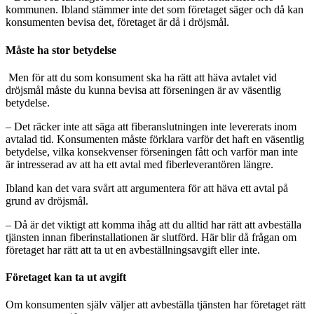
kommunen. Ibland stämmer inte det som företaget säger och då kan
konsumenten bevisa det, företaget är då i dröjsmål.
Måste ha stor betydelse
Men för att du som konsument ska ha rätt att häva avtalet vid
dröjsmål måste du kunna bevisa att förseningen är av väsentlig
betydelse.
– Det räcker inte att säga att fiberanslutningen inte levererats inom
avtalad tid. Konsumenten måste förklara varför det haft en väsentlig
betydelse, vilka konsekvenser förseningen fått och varför man inte
är intresserad av att ha ett avtal med fiberleverantören längre.
Ibland kan det vara svårt att argumentera för att häva ett avtal på
grund av dröjsmål.
– Då är det viktigt att komma ihåg att du alltid har rätt att avbeställa
tjänsten innan fiberinstallationen är slutförd. Här blir då frågan om
företaget har rätt att ta ut en avbeställningsavgift eller inte.
Företaget kan ta ut avgift
Om konsumenten själv väljer att avbeställa tjänsten har företaget rätt