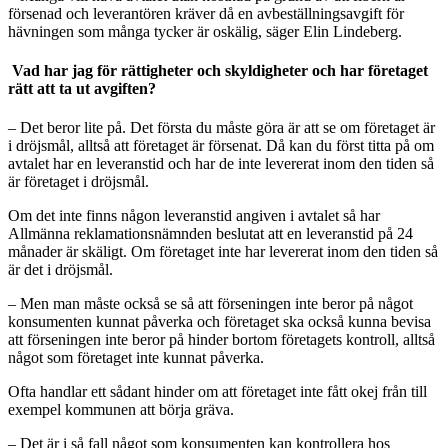
försenad och leverantören kräver då en avbeställningsavgift för
hävningen som många tycker är oskälig, säger Elin Lindeberg.
Vad har jag för rättigheter och skyldigheter och har företaget
rätt att ta ut avgiften?
– Det beror lite på. Det första du måste göra är att se om företaget är
i dröjsmål, alltså att företaget är försenat. Då kan du först titta på om
avtalet har en leveranstid och har de inte levererat inom den tiden så
är företaget i dröjsmål.
Om det inte finns någon leveranstid angiven i avtalet så har
Allmänna reklamationsnämnden beslutat att en leveranstid på 24
månader är skäligt. Om företaget inte har levererat inom den tiden så
är det i dröjsmål.
– Men man måste också se så att förseningen inte beror på något
konsumenten kunnat påverka och företaget ska också kunna bevisa
att förseningen inte beror på hinder bortom företagets kontroll, alltså
något som företaget inte kunnat påverka.
Ofta handlar ett sådant hinder om att företaget inte fått okej från till
exempel kommunen att börja gräva.
– Det är i så fall något som konsumenten kan kontrollera hos