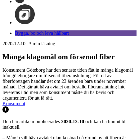
Bygga, bo och leva hållbart
2020-12-10
|
3
min läsning
Många klagomål om försenad fiber
Konsument Göteborg har den senaste tiden fått in många klagomål
från göteborgare om försenad fiberanslutning. För ett av
fiberföretagen handlar det om 23 ärenden bara under november
månad. Det går att häva avtalet om beställd fiberanslutning inte
levereras i tid men som konsument måste du ha bevis och
argumentera för att få rätt.
Konsument
Den här artikeln publicerades
2020-12-10
och kan ha hunnit bli
inaktuell.
– Många vill häva avtalet utan kostnad på grund av att fibern är