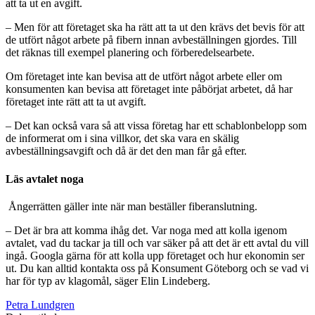
att ta ut en avgift.
– Men för att företaget ska ha rätt att ta ut den krävs det bevis för att
de utfört något arbete på fibern innan avbeställningen gjordes. Till
det räknas till exempel planering och förberedelsearbete.
Om företaget inte kan bevisa att de utfört något arbete eller om
konsumenten kan bevisa att företaget inte påbörjat arbetet, då har
företaget inte rätt att ta ut avgift.
– Det kan också vara så att vissa företag har ett schablonbelopp som
de informerat om i sina villkor, det ska vara en skälig
avbeställningsavgift och då är det den man får gå efter.
Läs avtalet noga
Ångerrätten gäller inte när man beställer fiberanslutning.
– Det är bra att komma ihåg det. Var noga med att kolla igenom
avtalet, vad du tackar ja till och var säker på att det är ett avtal du vill
ingå. Googla gärna för att kolla upp företaget och hur ekonomin ser
ut. Du kan alltid kontakta oss på Konsument Göteborg och se vad vi
har för typ av klagomål, säger Elin Lindeberg.
Petra Lundgren