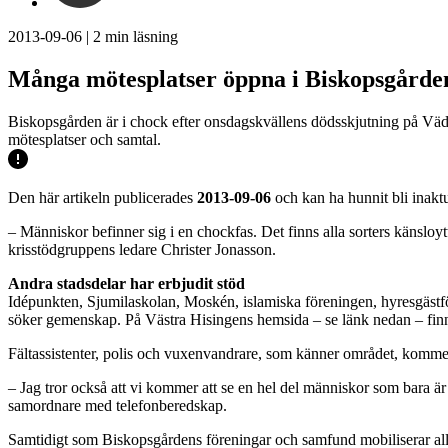
2013-09-06
|
2
min läsning
Många mötesplatser öppna i Biskopsgården
Biskopsgården är i chock efter onsdagskvällens dödsskjutning på Väde
mötesplatser och samtal.
Den här artikeln publicerades
2013-09-06
och kan ha hunnit bli inaktu
– Människor befinner sig i en chockfas. Det finns alla sorters känsloy
krisstödgruppens ledare Christer Jonasson.
Andra stadsdelar har erbjudit stöd
Idépunkten, Sjumilaskolan, Moskén, islamiska föreningen, hyresgästfö
söker gemenskap. På Västra Hisingens hemsida – se länk nedan – finn
Fältassistenter, polis och vuxenvandrare, som känner området, kommer 
– Jag tror också att vi kommer att se en hel del människor som bara ä
samordnare med telefonberedskap.
Samtidigt som Biskopsgårdens föreningar och samfund mobiliserar alla 