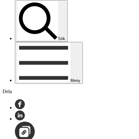
Sök
Meny
Dela