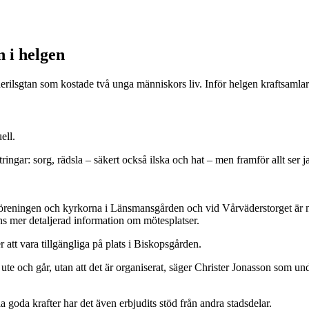
 i helgen
rilsgtan som kostade två unga människors liv. Inför helgen kraftsamlar
ell.
ttringar: sorg, rädsla – säkert också ilska och hat – men framför allt 
reningen och kyrkorna i Länsmansgården och vid Vårväderstorget är någ
s mer detaljerad information om mötesplatser.
att vara tillgängliga på plats i Biskopsgården.
r ute och går, utan att det är organiserat, säger Christer Jonasson som
goda krafter har det även erbjudits stöd från andra stadsdelar.