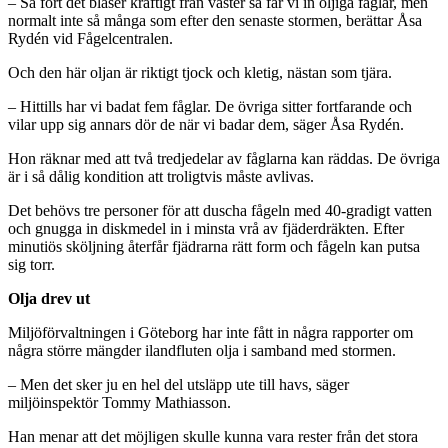
– Så fort det blåser kraftigt från väster så får vi in oljiga fåglar, men
normalt inte så många som efter den senaste stormen, berättar Åsa
Rydén vid Fågelcentralen.
Och den här oljan är riktigt tjock och kletig, nästan som tjära.
– Hittills har vi badat fem fåglar. De övriga sitter fortfarande och
vilar upp sig annars dör de när vi badar dem, säger Åsa Rydén.
Hon räknar med att två tredjedelar av fåglarna kan räddas. De övriga
är i så dålig kondition att troligtvis måste avlivas.
Det behövs tre personer för att duscha fågeln med 40-gradigt vatten
och gnugga in diskmedel in i minsta vrå av fjäderdräkten. Efter
minutiös sköljning återfår fjädrarna rätt form och fågeln kan putsa
sig torr.
Olja drev ut
Miljöförvaltningen i Göteborg har inte fått in några rapporter om
några större mängder ilandfluten olja i samband med stormen.
– Men det sker ju en hel del utsläpp ute till havs, säger
miljöinspektör Tommy Mathiasson.
Han menar att det möjligen skulle kunna vara rester från det stora