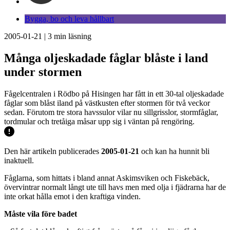
Bygga, bo och leva hållbart
2005-01-21
|
3
min läsning
Många oljeskadade fåglar blåste i land
under stormen
Fågelcentralen i Rödbo på Hisingen har fått in ett 30-tal oljeskadade
fåglar som blåst iland på västkusten efter stormen för två veckor
sedan. Förutom tre stora havssulor vilar nu sillgrisslor, stormfåglar,
tordmular och tretåiga måsar upp sig i väntan på rengöring.
Den här artikeln publicerades
2005-01-21
och kan ha hunnit bli
inaktuell.
Fåglarna, som hittats i bland annat Askimsviken och Fiskebäck,
övervintrar normalt långt ute till havs men med olja i fjädrarna har de
inte orkat hålla emot i den kraftiga vinden.
Måste vila före badet