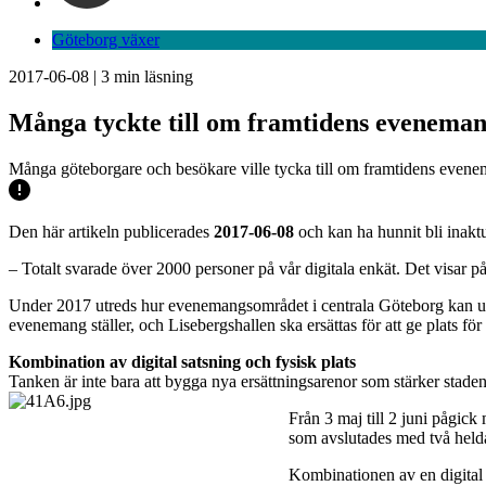
Göteborg växer
2017-06-08
|
3
min läsning
Många tyckte till om framtidens evenema
Många göteborgare och besökare ville tycka till om framtidens evene
Den här artikeln publicerades
2017-06-08
och kan ha hunnit bli inaktu
– Totalt svarade över 2000 personer på vår digitala enkät. Det visar 
Under 2017 utreds hur evenemangsområdet i centrala Göteborg kan utve
evenemang ställer, och Lisebergshallen ska ersättas för att ge plats fö
Kombination av digital satsning och fysisk plats
Tanken är inte bara att bygga nya ersättningsarenor som stärker stadens 
Från 3 maj till 2 juni pågic
som avslutades med två helda
Kombinationen av en digital 