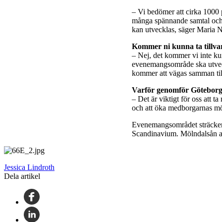
– Vi bedömer att cirka 1000 p
många spännande samtal och f
kan utvecklas, säger Maria 
Kommer ni kunna ta tillvar
– Nej, det kommer vi inte ku
evenemangsområde ska utveckl
kommer att vägas samman till
Varför genomför Göteborg
– Det är viktigt för oss att 
och att öka medborgarnas möjl
Evenemangsområdet sträcker s
Scandinavium. Mölndalsån avg
Jessica Lindroth
Dela artikel