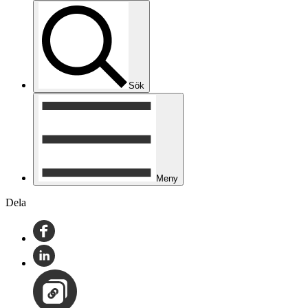
Sök
Meny
Dela