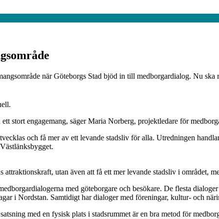
ngsområde
mangsområde när Göteborgs Stad bjöd in till medborgardialog. Nu ska r
ell.
på ett stort engagemang, säger Maria Norberg, projektledare för medborg
cklas och få mer av ett levande stadsliv för alla. Utredningen handlar
r Västlänksbygget.
attraktionskraft, utan även att få ett mer levande stadsliv i området, me
k medborgardialogerna med göteborgare och besökare. De flesta dialoger 
gar i Nordstan. Samtidigt har dialoger med föreningar, kultur- och näri
satsning med en fysisk plats i stadsrummet är en bra metod för medbor