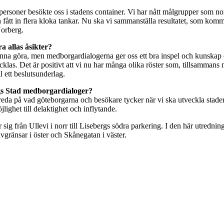
ersoner besökte oss i stadens container. Vi har nått målgrupper som norm
ått in flera kloka tankar. Nu ska vi sammanställa resultatet, som kommer
Norberg.
a allas åsikter?
nna göra, men medborgardialogerna ger oss ett bra inspel och kunskap 
as. Det är positivt att vi nu har många olika röster som, tillsammans 
 ett beslutsunderlag.
s Stad medborgardialoger?
ta reda på vad göteborgarna och besökare tycker när vi ska utveckla stade
ighet till delaktighet och inflytande.
ig från Ullevi i norr till Lisebergs södra parkering. I den här utrednin
ränsar i öster och Skånegatan i väster.